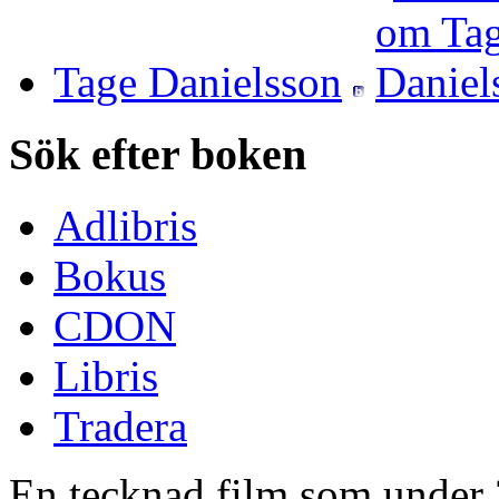
Tage Danielsson
Sök efter boken
Adlibris
Bokus
CDON
Libris
Tradera
En tecknad film som under 2