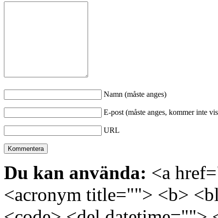
Namn (måste anges)
E-post (måste anges, kommer inte vis
URL
Du kan använda:
<a href="
<acronym title=""> <b> <bl
<code> <del datetime=""> 