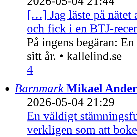
2026-05-04 21:44
[…] Jag läste på nätet 
och fick i en BTJ-recen
På ingens begäran: En
sitt år. • kallelind.se
4
Barnmark
Mikael Ander
2026-05-04 21:29
En väldigt stämningsfu
verkligen som att boke