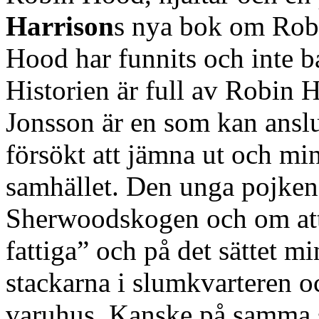
Harrison
s nya bok om Robi
Hood har funnits och inte ba
Historien är full av Robin 
Jonsson är en som kan anslu
försökt att jämna ut och min
samhället. Den unga pojke
Sherwoodskogen och om att ”
fattiga” och på det sättet m
stackarna i slumkvarteren oc
varuhus. Kanske på samma s