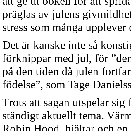
att ge ut boken för att spri
präglas av julens givmildhe
stress som många upplever d
Det är kanske inte så konstig
förknippar med jul, för ”den
på den tiden då julen fortfar
födelse”, som Tage Danielss
Trots att sagan utspelar sig 
ständigt aktuellt tema. Vär
Robin Hood, hjältar och en p