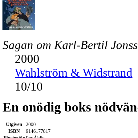
Sagan om Karl-Bertil Jonss
2000
Wahlström & Widstrand
10
/
10
En onödig boks nödvän
Utgiven
2000
ISBN
9146177817
Illustratör
Per Åhlin