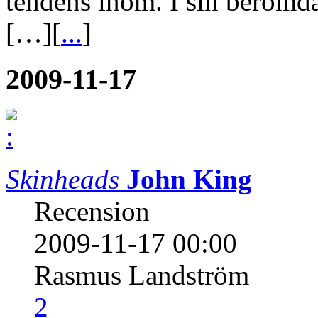
tendens inom. I sin berömd
[…][
...
]
2009-11-17
Skinheads
John King
Recension
2009-11-17 00:00
Rasmus Landström
2