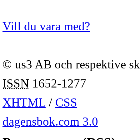
Vill du vara med?
© us3 AB och respektive s
ISSN
1652-1277
XHTML
/
CSS
dagensbok.com 3.0