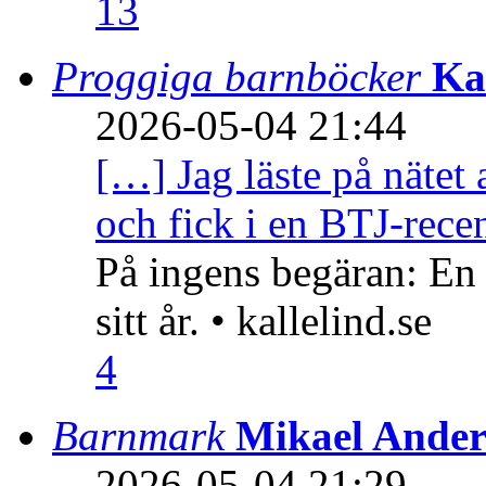
13
Proggiga barnböcker
Ka
2026-05-04 21:44
[…] Jag läste på nätet 
och fick i en BTJ-recen
På ingens begäran: En
sitt år. • kallelind.se
4
Barnmark
Mikael Ander
2026-05-04 21:29