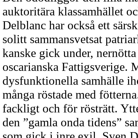
auktoritära klassamhället oc
Delblanc har också ett särsk
solitt sammansvetsat patria
kanske gick under, nernötta
oscarianska Fattigsverige. 
dysfunktionella samhälle ih
många röstade med fötterna.
fackligt och för rösträtt. Yt
den ”gamla onda tidens” sam
som gick i inre exil. Sven D