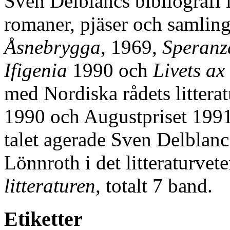
Sven Delblancs bibliografi i
romaner, pjäser och samlin
Åsnebrygga
, 1969,
Speranz
Ifigenia
1990 och
Livets ax
med Nordiska rådets litterat
1990 och Augustpriset 199
talet agerade Sven Delblan
Lönnroth i det litteraturvet
litteraturen
, totalt 7 band.
Etiketter