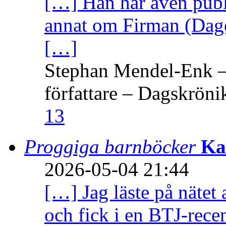
[…] Han har även publi
annat om Firman (Dage
[…]
Stephan Mendel-Enk – 
författare – Dagskröni
13
Proggiga barnböcker
Ka
2026-05-04 21:44
[…] Jag läste på nätet 
och fick i en BTJ-recen