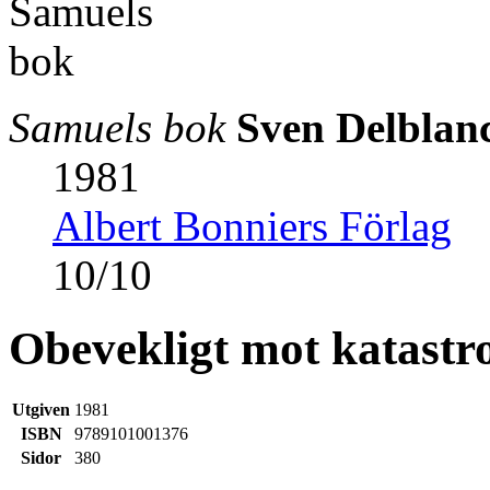
Samuels bok
Sven Delblan
1981
Albert Bonniers Förlag
10
/
10
Obevekligt mot katastr
Utgiven
1981
ISBN
9789101001376
Sidor
380