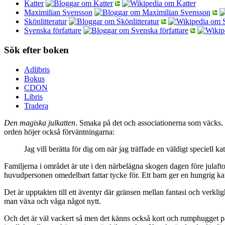
Katter
Maximilian Svensson
Skönlitteratur
Svenska författare
Sök efter boken
Adlibris
Bokus
CDON
Libris
Tradera
Den magiska julkatten
. Smaka på det och associationerna som väcks. M
orden höjer också förväntningarna:
Jag vill berätta för dig om när jag träffade en väldigt speciell 
Familjerna i området är ute i den närbelägna skogen dagen före julaft
huvudpersonen omedelbart fattar tycke för. Ett barn ger en hungrig katt
Det är upptakten till ett äventyr där gränsen mellan fantasi och verkl
man växa och våga något nytt.
Och det är väl vackert så men det känns också kort och rumphugget på ett