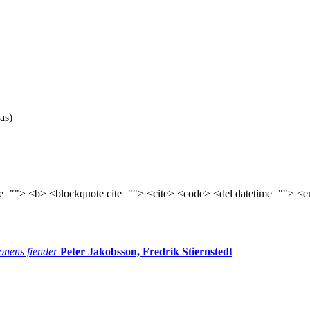
as)
tle=""> <b> <blockquote cite=""> <cite> <code> <del datetime=""> <e
onens fiender
Peter Jakobsson, Fredrik Stiernstedt