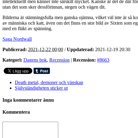
intellektuellt men känner inte särskilt mycket. Kanske är det de där för
utan det som sker dessförinnan, stegen och vägen dit.
Bilderna är stämningsfulla men ganska ojämna, vilket väl inte är så ko
av människa och katt, även om det finns en stor bild av Sixten som eg
med en fläkt av spänning.
Saga Nordwall
Publicerad:
2021-12-22 00:00
/
Uppdaterad:
2021-12-19 20:30
Kategori:
Dagens bok
,
Recension
|
Recension:
#8663
Death metal, demoner och vänskap
Självständigheten sticker ut
Inga kommentarer ännu
Kommentera