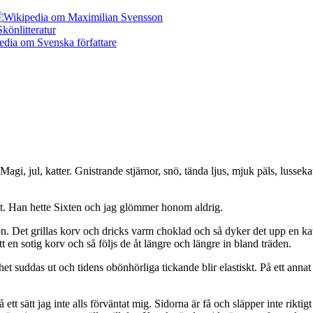
agi, jul, katter. Gnistrande stjärnor, snö, tända ljus, mjuk päls, lussek
katt. Han hette Sixten och jag glömmer honom aldrig.
on. Det grillas korv och dricks varm choklad och så dyker det upp en ka
 en sotig korv och så följs de åt längre och längre in bland träden.
ighet suddas ut och tidens obönhörliga tickande blir elastiskt. På ett an
 sätt jag inte alls förväntat mig. Sidorna är få och släpper inte riktigt