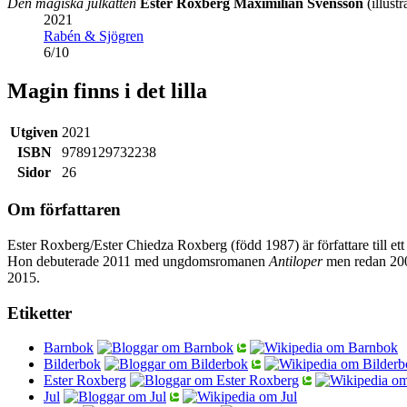
Den magiska julkatten
Ester Roxberg
Maximilian Svensson
(illustr
2021
Rabén & Sjögren
6
/
10
Magin finns i det lilla
Utgiven
2021
ISBN
9789129732238
Sidor
26
Om författaren
Ester Roxberg/Ester Chiedza Roxberg (född 1987) är författare till e
Hon debuterade 2011 med ungdomsromanen
Antiloper
men redan 200
2015.
Etiketter
Barnbok
Bilderbok
Ester Roxberg
Jul