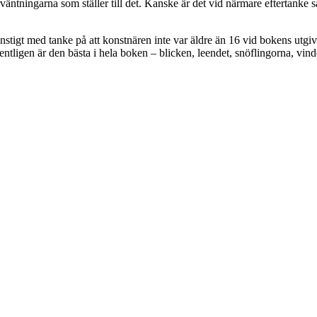
väntningarna som ställer till det. Kanske är det vid närmare eftertanke så
nstigt med tanke på att konstnären inte var äldre än 16 vid bokens utgiv
entligen är den bästa i hela boken – blicken, leendet, snöflingorna, v