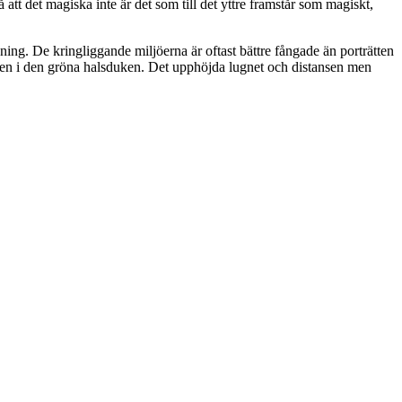
 att det magiska inte är det som till det yttre framstår som magiskt,
ning. De kringliggande miljöerna är oftast bättre fångade än porträtten
inden i den gröna halsduken. Det upphöjda lugnet och distansen men