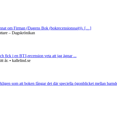
 annat om Firman (Dagens Bok (bokrecensionssajt)). […]
attare – Dagskrönikan
ch fick i en BTJ-recension veta att jag ägnar ...
 år. • kallelind.se
rkligen som att boken fångar det där speciella ögonblicket mellan barnd