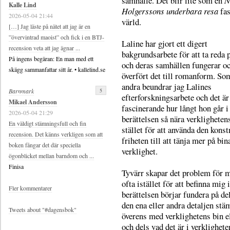
samhälle. Det blir lite som en
N
Kalle Lind
Holgerssons underbara resa
fas
2026-05-04 21:44
värld.
[…] Jag läste på nätet att jag är en
”övervintrad maoist” och fick i en BTJ-
Laline har gjort ett digert
recension veta att jag ägnar ...
bakgrundsarbete för att ta reda 
På ingens begäran: En man med ett
och deras samhällen fungerar o
skägg sammanfattar sitt år. • kallelind.se
överfört det till romanform. S
andra beundrar jag Lalines
5
Barnmark
efterforskningsarbete och det är
Mikael Andersson
fascinerande hur långt hon går i 
2026-05-04 21:29
berättelsen så nära verklighetens
En väldigt stämningsfull och fin
stället för att använda den konst
recension. Det känns verkligen som att
friheten till att tänja mer på bin
boken fångar det där speciella
verklighet.
ögonblicket mellan barndom och ...
Finisa
Tyvärr skapar det problem för m
ofta istället för att befinna mig 
Fler kommentarer
berättelsen börjar fundera på d
den ena eller andra detaljen st
Tweets about "#dagensbok"
överens med verklighetens bin el
och dels vad det är i verklighet