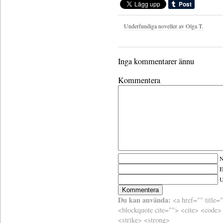
Underfundiga noveller av Olga T.
Inga kommentarer ännu
Kommentera
N
E
Du kan använda:
<a href="" title=
<blockquote cite=""> <cite> <code>
<strike> <strong>