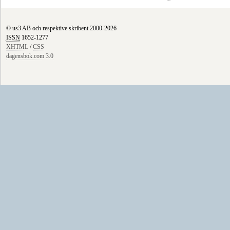
© us3 AB och respektive skribent 2000-2026
ISSN
1652-1277
XHTML
/
CSS
dagensbok.com 3.0