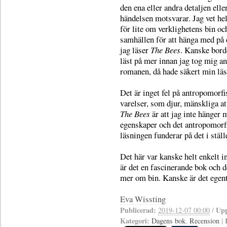
den ena eller andra detaljen elle
händelsen motsvarar. Jag vet hel
för lite om verklighetens bin oc
samhällen för att hänga med på 
jag läser
The Bees
. Kanske bord
läst på mer innan jag tog mig an
romanen, då hade säkert min läs
Det är inget fel på antropomorfi
varelser, som djur, mänskliga a
The Bees
är att jag inte hänger 
egenskaper och det antropomorfis
läsningen funderar på det i ställ
Det här var kanske helt enkelt in
är det en fascinerande bok och d
mer om bin. Kanske är det egent
Eva Wissting
Publicerad:
Upp
2019-12-07 00:00
/
Kategori:
Dagens bok
,
Recension
|