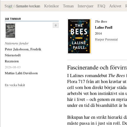
Start
Senaste veckan
Krönikor
Teman
Intervjuer
FAQ
Arkivet
168 TIMMAR
The Bees
0
Laline Paull
2014
Harper Perennial
Nationens fiender
Peter Jakobsson, Fredrik
Stiernstedt
Recension
Fascinerande och förvir
2026-08-03
Mattias Lahti Davidsson
I Lalines romandebut
The Bees
f
Flora 717 från att hon kravlar ut
En vecka bakåt
cell som hon direkt börjar städ
arbetsbi vet hon instinktivt sin 
här i livet – och genom en myria
under en tid då bisamhället är ho
Bikupan har en strikt hierarki dä
måste passa in i just sin roll. 