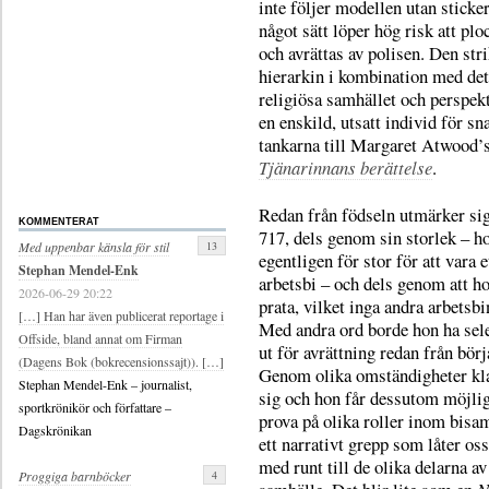
inte följer modellen utan sticker
något sätt löper hög risk att pl
och avrättas av polisen. Den stri
hierarkin i kombination med det
religiösa samhället och perspekt
en enskild, utsatt individ för sn
tankarna till Margaret Atwood’
Tjänarinnans berättelse
.
Redan från födseln utmärker si
KOMMENTERAT
717, dels genom sin storlek – h
13
Med uppenbar känsla för stil
egentligen för stor för att vara e
Stephan Mendel-Enk
arbetsbi – och dels genom att h
2026-06-29 20:22
prata, vilket inga andra arbetsbi
[…] Han har även publicerat reportage i
Med andra ord borde hon ha sel
Offside, bland annat om Firman
ut för avrättning redan från börj
(Dagens Bok (bokrecensionssajt)). […]
Genom olika omständigheter kl
Stephan Mendel-Enk – journalist,
sig och hon får dessutom möjlig
sportkrönikör och författare –
prova på olika roller inom bisa
Dagskrönikan
ett narrativt grepp som låter oss
med runt till de olika delarna av
4
Proggiga barnböcker