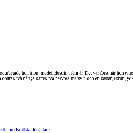
ng arbetade hon inom modeindustrin i fem år. Det var först när hon tvi
döttrar, två håriga katter, två nervösa marsvin och en kastanjebrun jycke