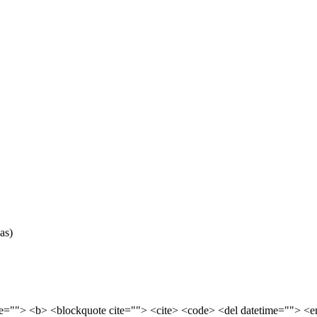
as)
tle=""> <b> <blockquote cite=""> <cite> <code> <del datetime=""> <e