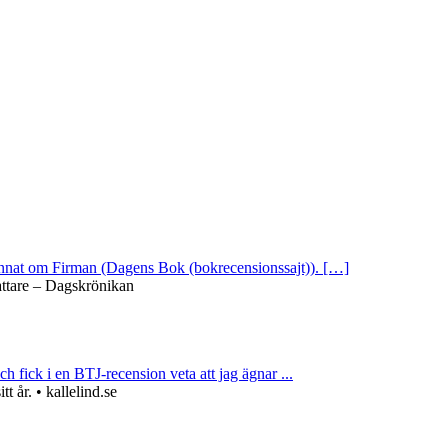
 annat om Firman (Dagens Bok (bokrecensionssajt)). […]
attare – Dagskrönikan
ch fick i en BTJ-recension veta att jag ägnar ...
 år. • kallelind.se