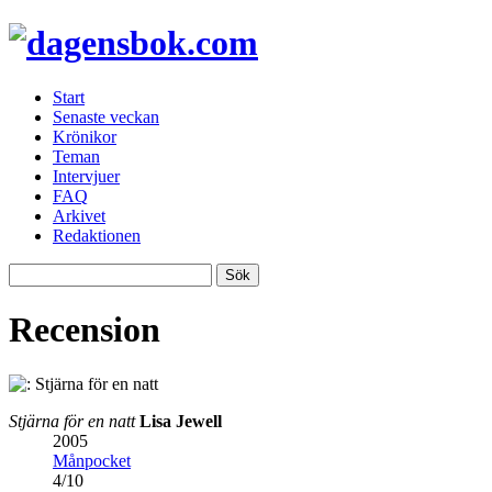
Start
Senaste veckan
Krönikor
Teman
Intervjuer
FAQ
Arkivet
Redaktionen
Recension
Stjärna för en natt
Lisa Jewell
2005
Månpocket
4
/
10