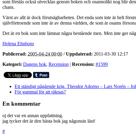
som förstås också utvecklas genom boken och osannolikt nog blir den san
chans.
Värst av allt är dock förutsägbarheten. Det enda som inte är helt förut
självförtroende som inte är av denna världen, de som är osams försonas 
Det är en bok som inte lämnar några bestående men. Men inte ger några
Helena Ehnbom
Publicerad:
2005-04-24 00:00
/
Uppdaterad:
2011-03-30 12:17
Kategori:
Dagens bok
,
Recension
|
Recension:
#1599
Ett ständigt pågående krig. Theodor Adorno – Lars Norén – Jo
För gammal för att räknas?
En kommentar
oj det var en annan uppfattning.
jag tycker det är den bästa bok jag någonsin läst!
#