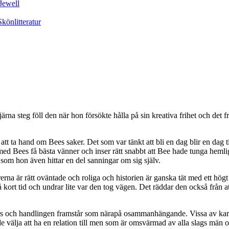
rna steg föll den när hon försökte hålla på sin kreativa frihet och det f
t ta hand om Bees saker. Det som var tänkt att bli en dag blir en dag til
 med Bees få bästa vänner och inser rätt snabbt att Bee hade tunga heml
som hon även hittar en del sanningar om sig själv.
erna är rätt oväntade och roliga och historien är ganska tät med ett hö
å kort tid och undrar lite var den tog vägen. Det räddar den också från a
lls och handlingen framstår som närapå osammanhängande. Vissa av karakt
ja att ha en relation till men som är omsvärmad av alla slags män och