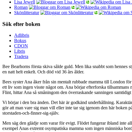
Lisa Jewell
Roman
Skönlitteratur
Sök efter boken
Adlibris
Bokus
CDON
Libris
Tradera
Bee Bearhorns första skiva sålde guld. Men lika snabbt som hennes stjä
en natt helt enkelt. Och död vid 36 års ålder.
Bees syster Ana åker från sin mentalt rubbade mamma till London för at
ett liv som ingen visste något om. Ana börjar efterforska tillsammans
Flint, hittar Ana så småningom den överraskande sanningen samtidigt 
Vi börjar i den bra änden. Det här är godkänd underhållning. Karaktär
gör att man vare sig man vill eller inte tar sig igenom den här boken p
storstaden-och-finner-sig-själv.
Men säg den glädje som varar för evigt. Flödet fungerar ibland inte a
exempel Anas extremt osympatiska mamma som ingen människa borde väl