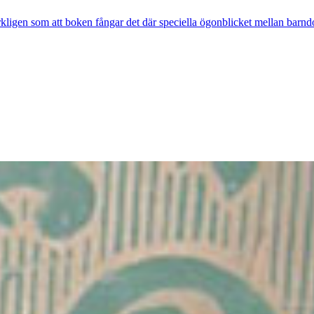
rkligen som att boken fångar det där speciella ögonblicket mellan barnd