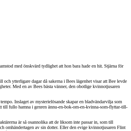
ramstod med önskvärd tydlighet att hon bara hade en hit. Stjärna för
l och ytterligare dagar då sakerna i Bees lägenhet visar att Bee levde
igheter. Med en av Bees bästa vänner, den obotlige kvinnotjusaren
gt tempo. Inslaget av mysterielösande skapar en bladvändarvilja som
tt till fullo hamna i genren ännu-en-bok-om-en-kvinna-som-flyttar-till-
ärerna är så osannolika att de liksom inte passar in, som till
 omhändertagen av sin dotter. Eller den evige kvinnotjusaren Flint