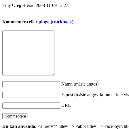
Emy
Oregistrerad
2008-11-09
13:27
Kommentera eller
pinga (trackback)
.
Namn (måste anges)
E-post (måste anges, kommer inte vis
URL
Du kan använda:
<a href="" title=""> <abbr title=""> <acronym ti