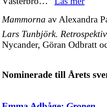
Västerbro…”
Läs mer
Mammorna
av Alexandra P
Lars Tunbjörk. Retrospektiv
Nycander, Göran Odbratt o
Nominerade till Årets s
Emma Adbåge:
Gropen