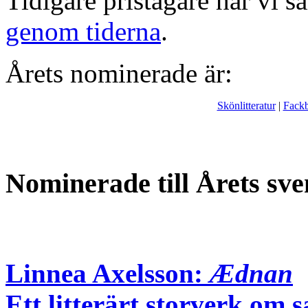
Tidigare pristagare har vi s
genom tiderna
.
Årets nominerade är:
Skönlitteratur
|
Fack
Nominerade till Årets sve
Linnea Axelsson:
Ædnan
Ett litterärt storverk om 