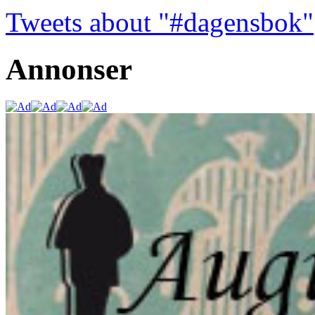
Tweets about "#dagensbok"
Annonser