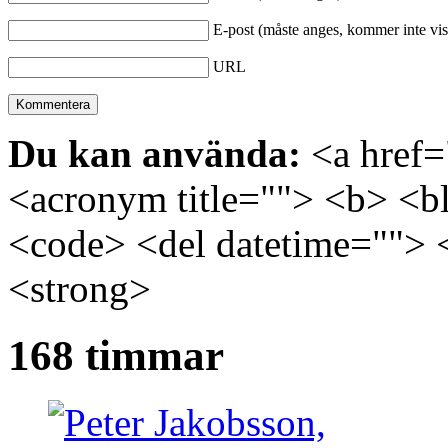
E-post (måste anges, kommer inte vis
URL
Du kan använda:
<a href="
<acronym title=""> <b> <bl
<code> <del datetime=""> 
<strong>
168 timmar