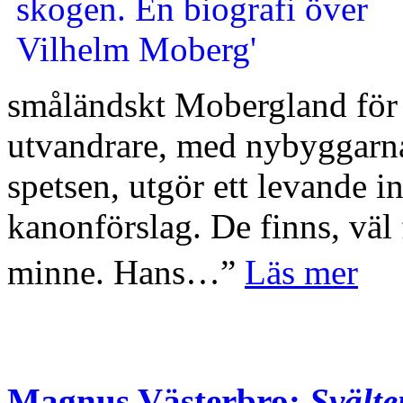
småländskt Mobergland för a
utvandrare, med nybyggarna
spetsen, utgör ett levande i
kanonförslag. De finns, väl 
minne. Hans…”
Läs mer
Magnus Västerbro:
Svält