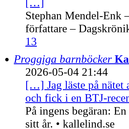
[…]
Stephan Mendel-Enk – 
författare – Dagskröni
13
Proggiga barnböcker
Ka
2026-05-04 21:44
[…] Jag läste på nätet 
och fick i en BTJ-recen
På ingens begäran: En
sitt år. • kallelind.se