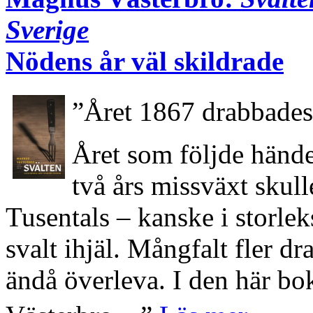
Sverige
Nödens år väl skildrade
”Året 1867 drabbades
Året som följde händ
två års missväxt skull
Tusentals – kanske i storl
svalt ihjäl. Mångfalt fler 
ändå överleva. I den här b