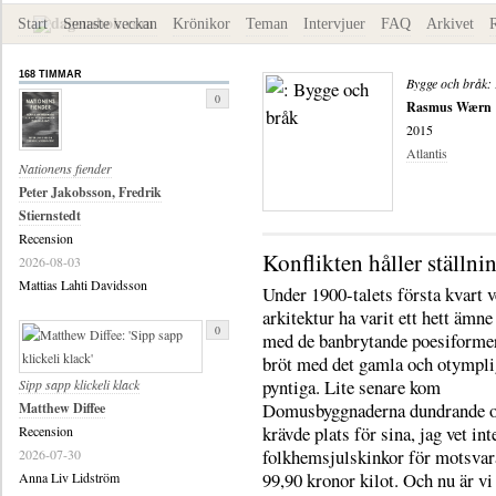
Start
Senaste veckan
Krönikor
Teman
Intervjuer
FAQ
Arkivet
168 TIMMAR
Bygge och bråk: 
0
Rasmus Wærn
2015
Atlantis
Nationens fiender
Peter Jakobsson, Fredrik
Stiernstedt
Recension
Konflikten håller ställni
2026-08-03
Mattias Lahti Davidsson
Under 1900-talets första kvart 
arkitektur ha varit ett hett ämne
0
med de banbrytande poesiforme
bröt med det gamla och otympli
pyntiga. Lite senare kom
Sipp sapp klickeli klack
Domusbyggnaderna dundrande 
Matthew Diffee
krävde plats för sina, jag vet int
Recension
folkhemsjulskinkor för motsva
2026-07-30
99,90 kronor kilot. Och nu är vi
Anna Liv Lidström