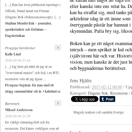
[…] Han har även publicerat reportage i
eller kanske inte ens velat ha. D
Offside, bland annat om Firman
kan ha straffat sig, med tanke på
(Dagens Bok (bokrecensionssajt)). […]
arkitektur idag är ett ämne so
Stephan Mendel-Enk – journalist,
övertygande påstår har hamnat i
sportkrönikör och författare –
skymundan. Palla bry sig, likso
Dagskrönikan
Boken kan ge ett något osamma
4
Proggiga barnböcker
intryck – men språket är kul och
Kalle Lind
(själv)ironi här och var. Histori
2026-05-04 21:44
vision, men kanske är det just 
[…] Jag läste på nätet att jag är en
och byggnadernas berättelser.
”övervintrad maoist” och fick i en BTJ-
recension veta att jag ägnar ...
Jens Hjälte
På ingens begäran: En man med ett
Publicerad:
Upp
2017-02-12 00:00
/
skägg sammanfattar sitt år. • kallelind.se
Kategori:
Dagens bok
,
Recension
|
5
Barnmark
Mikael Andersson
Magisk realism i ett samtida Sverige
2026-05-04 21:29
En väldigt stämningsfull och fin
recension. Det känns verkligen som att