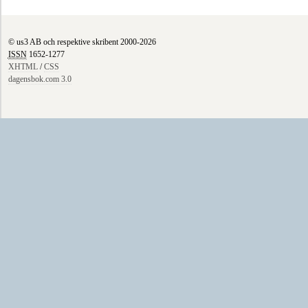
© us3 AB och respektive skribent 2000-2026
ISSN
1652-1277
XHTML
/
CSS
dagensbok.com 3.0