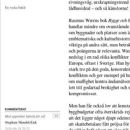
rivningsvåg, urskrapningstrend
lådhusideal – och så känslorna!
En vecka bakåt
Rasmus Wærns bok
Bygge och 
handlar mindre om ovanstående
om byggnader och platser som ä
emblematiska och kulturhistori
viktiga på andra sätt, men betra
och poängerna är relevanta. Wæ
nedslag i en rad olika konflikter
Europa, oftast i Sverige. Han hy
stark tro på den goda, konstrukt
konflikten och ger exempel på hu
om maffighet kontra ändamålsen
lett till godartad brokighet och
kompromisser.
Men han får också lov att konsta
KOMMENTERAT
byggbudgetar ofta överskrids rej
13
Med uppenbar känsla för stil
att det ligger något djupt odemo
Stephan Mendel-Enk
att skattebetalare fått pröjsa för
2026-06-29 20:22
de sällan haft något att säga til