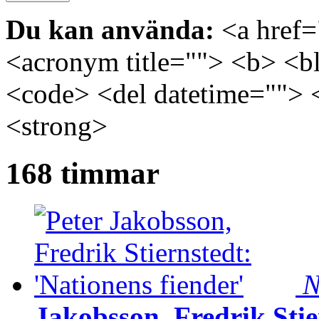
Du kan använda:
<a href="
<acronym title=""> <b> <bl
<code> <del datetime=""> 
<strong>
168 timmar
N
Jakobsson, Fredrik Stie