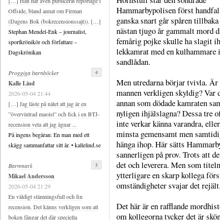
[…] Han har även publicerat reportage i
Hammarbypolisen först handfa
Offside, bland annat om Firman
ganska snart går spåren tillbaka t
(Dagens Bok (bokrecensionssajt)). […]
nästan tjugo år gammalt mord d
Stephan Mendel-Enk – journalist,
femårig pojke skulle ha slagit ih
sportkrönikör och författare –
lekkamrat med en kulhammare 
Dagskrönikan
sandlådan.
4
Proggiga barnböcker
Men utredarna börjar tvivla. Är
Kalle Lind
mannen verkligen skyldig? Var 
2026-05-04 21:44
annan som dödade kamraten sam
[…] Jag läste på nätet att jag är en
nyligen ihjälslagna? Dessa tre o
”övervintrad maoist” och fick i en BTJ-
inte verkar känna varandra, eller
recension veta att jag ägnar ...
minsta gemensamt men samtidig
På ingens begäran: En man med ett
hänga ihop. Här sätts Hammarb
skägg sammanfattar sitt år. • kallelind.se
sannerligen på prov. Trots att de
det och leverera. Men som titeln
5
Barnmark
ytterligare en skarp kollega fö
Mikael Andersson
omständigheter svajar det rejält
2026-05-04 21:29
En väldigt stämningsfull och fin
Det här är en rafflande mordhis
recension. Det känns verkligen som att
om kollegorna tycker det är skönt
boken fångar det där speciella