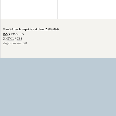
© us3 AB och respektive skribent 2000-2026
ISSN
1652-1277
XHTML
/
CSS
dagensbok.com 3.0