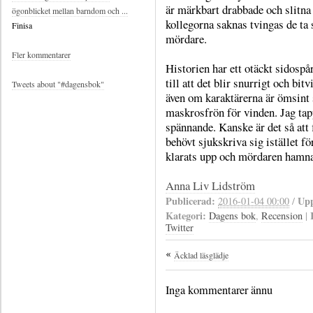
är märkbart drabbade och slitna 
ögonblicket mellan barndom och ...
kollegorna saknas tvingas de ta
Finisa
mördare.
Fler kommentarer
Historien har ett otäckt sidosp
till att det blir snurrigt och bit
Tweets about "#dagensbok"
även om karaktärerna är ömsint
maskrosfrön för vinden. Jag tapp
spännande. Kanske är det så att f
behövt sjukskriva sig istället 
klarats upp och mördaren hamn
Anna Liv Lidström
Publicerad:
Upp
2016-01-04 00:00
/
Kategori:
Dagens bok
,
Recension
|
Twitter
Äcklad läsglädje
Inga kommentarer ännu