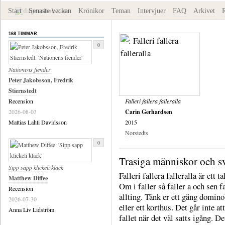
Start
Senaste veckan
Krönikor
Teman
Intervjuer
FAQ
Arkivet
168 TIMMAR
0
Nationens fiender
Peter Jakobsson, Fredrik
Stiernstedt
Recension
Falleri fallera falleralla
2026-08-03
Carin Gerhardsen
Mattias Lahti Davidsson
2015
Norstedts
0
Trasiga människor och s
Sipp sapp klickeli klack
Falleri fallera falleralla är ett ta
Matthew Diffee
Om i faller så faller a och sen f
Recension
allting. Tänk er ett gäng domino
2026-07-30
eller ett korthus. Det går inte at
Anna Liv Lidström
fallet när det väl satts igång. De