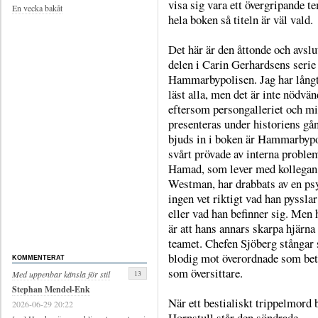
visa sig vara ett övergripande t
En vecka bakåt
hela boken så titeln är väl vald.
Det här är den åttonde och avsl
delen i Carin Gerhardsens seri
Hammarbypolisen. Jag har långt
läst alla, men det är inte nödvän
eftersom persongalleriet och mi
presenteras under historiens gå
bjuds in i boken är Hammarbypo
svårt prövade av interna proble
Hamad, som lever med kollegan
Westman, har drabbats av en ps
ingen vet riktigt vad han pyssla
eller vad han befinner sig. Men h
är att hans annars skarpa hjärna
teamet. Chefen Sjöberg stångar 
blodig mot överordnade som bet
KOMMENTERAT
som översittare.
13
Med uppenbar känsla för stil
Stephan Mendel-Enk
När ett bestialiskt trippelmord 
2026-06-29 20:22
Hornstull står den söndrade