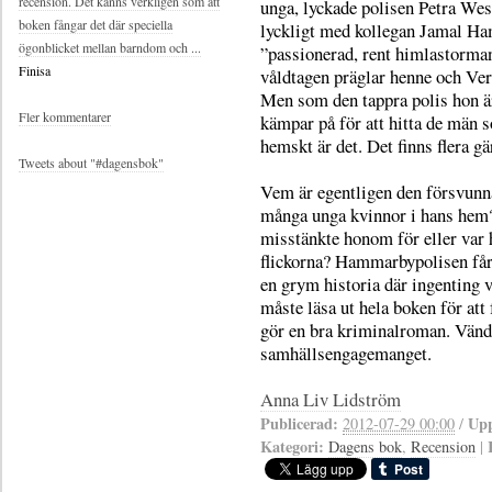
recension. Det känns verkligen som att
unga, lyckade polisen Petra Wes
boken fångar det där speciella
lyckligt med kollegan Jamal Ha
ögonblicket mellan barndom och ...
”passionerad, rent himlastorman
Finisa
våldtagen präglar henne och Ver
Men som den tappra polis hon är 
Fler kommentarer
kämpar på för att hitta de män 
hemskt är det. Det finns flera g
Tweets about "#dagensbok"
Vem är egentligen den försvunn
många unga kvinnor i hans hem?
misstänkte honom för eller var h
flickorna? Hammarbypolisen får e
en grym historia där ingenting v
måste läsa ut hela boken för att 
gör en bra kriminalroman. Vänd
samhällsengagemanget.
Anna Liv Lidström
Publicerad:
Upp
2012-07-29 00:00
/
Kategori:
Dagens bok
,
Recension
|