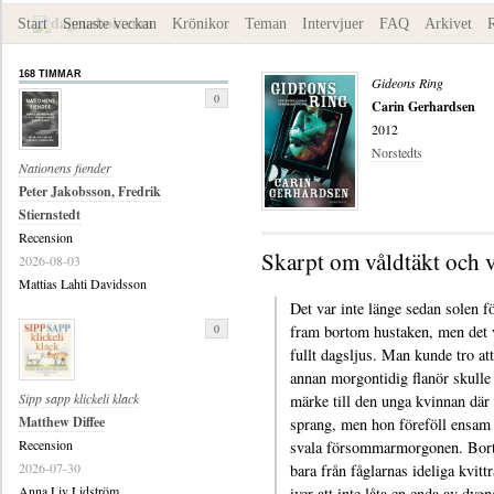
Start
Senaste veckan
Krönikor
Teman
Intervjuer
FAQ
Arkivet
168 TIMMAR
Gideons Ring
0
Carin Gerhardsen
2012
Norstedts
Nationens fiender
Peter Jakobsson, Fredrik
Stiernstedt
Recension
Skarpt om våldtäkt och 
2026-08-03
Mattias Lahti Davidsson
Det var inte länge sedan solen fö
0
fram bortom hustaken, men det 
fullt dagsljus. Man kunde tro at
annan morgontidig flanör skulle
Sipp sapp klickeli klack
märke till den unga kvinnan där
Matthew Diffee
sprang, men hon föreföll ensam 
Recension
svala försommarmorgonen. Bor
2026-07-30
bara från fåglarnas ideliga kvittr
Anna Liv Lidström
iver att inte låta en enda av dygn