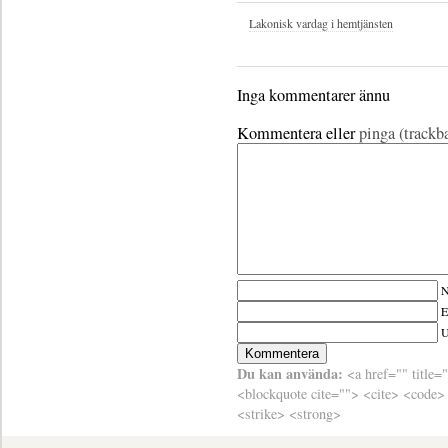
Lakonisk vardag i hemtjänsten
Inga kommentarer ännu
Kommentera eller
pinga (trackb
N
E
Du kan använda:
<a href="" title=
<blockquote cite=""> <cite> <code>
<strike> <strong>