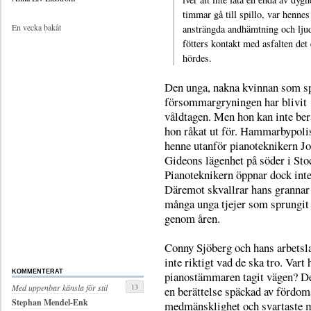
timmar gå till spillo, var hennes
En vecka bakåt
ansträngda andhämtning och ljud
fötters kontakt med asfalten de
hördes.
Den unga, nakna kvinnan som sp
försommargryningen har blivit
våldtagen. Men hon kan inte ber
hon råkat ut för. Hammarbypolis
henne utanför pianoteknikern J
Gideons lägenhet på söder i St
Pianoteknikern öppnar dock inte
Däremot skvallrar hans grannar
många unga tjejer som sprungit
genom åren.
Conny Sjöberg och hans arbetsla
inte riktigt vad de ska tro. Vart 
KOMMENTERAT
pianostämmaren tagit vägen? De
13
Med uppenbar känsla för stil
en berättelse späckad av fördom
Stephan Mendel-Enk
medmänsklighet och svartaste 