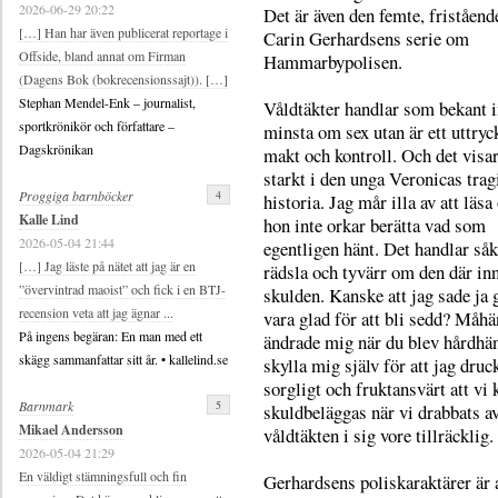
2026-06-29 20:22
Det är även den femte, friståend
[…] Han har även publicerat reportage i
Carin Gerhardsens serie om
Offside, bland annat om Firman
Hammarbypolisen.
(Dagens Bok (bokrecensionssajt)). […]
Stephan Mendel-Enk – journalist,
Våldtäkter handlar som bekant i
sportkrönikör och författare –
minsta om sex utan är ett uttryc
Dagskrönikan
makt och kontroll. Och det visar
starkt i den unga Veronicas trag
4
Proggiga barnböcker
historia. Jag mår illa av att läs
Kalle Lind
hon inte orkar berätta vad som
2026-05-04 21:44
egentligen hänt. Det handlar så
[…] Jag läste på nätet att jag är en
rädsla och tyvärr om den där i
”övervintrad maoist” och fick i en BTJ-
skulden. Kanske att jag sade ja 
recension veta att jag ägnar ...
vara glad för att bli sedd? Måhä
På ingens begäran: En man med ett
ändrade mig när du blev hårdhän
skägg sammanfattar sitt år. • kallelind.se
skylla mig själv för att jag druc
sorgligt och fruktansvärt att vi
5
Barnmark
skuldbeläggas när vi drabbats a
Mikael Andersson
våldtäkten i sig vore tillräcklig.
2026-05-04 21:29
En väldigt stämningsfull och fin
Gerhardsens poliskaraktärer är a