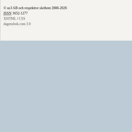
© us3 AB och respektive skribent 2000-2026
ISSN
1652-1277
XHTML
/
CSS
dagensbok.com 3.0