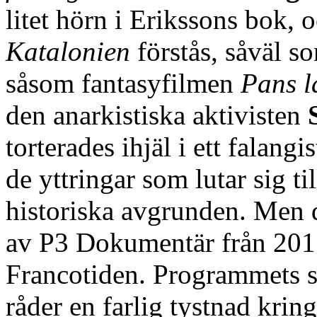
litet hörn i Erikssons bok, 
Katalonien
förstås, såväl s
såsom fantasyfilmen
Pans l
den anarkistiska aktivisten
torterades ihjäl i ett falang
de yttringar som lutar sig t
historiska avgrunden. Men de
av P3 Dokumentär från 2011
Francotiden. Programmets sl
råder en farlig tystnad kri