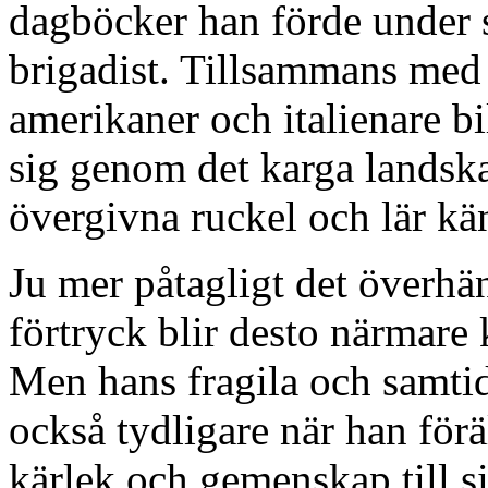
dagböcker han förde under s
brigadist. Tillsammans med 
amerikaner och italienare bi
sig genom det karga landskape
övergivna ruckel och lär k
Ju mer påtagligt det överh
förtryck blir desto närmar
Men hans fragila och samtid
också tydligare när han för
kärlek och gemenskap till s