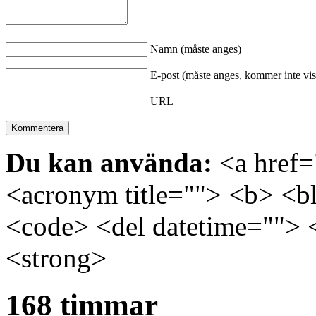
Namn (måste anges)
E-post (måste anges, kommer inte vis
URL
Du kan använda:
<a href="
<acronym title=""> <b> <bl
<code> <del datetime=""> 
<strong>
168 timmar