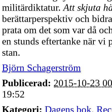
militärdiktatur.
Att skjuta h
berättarperspektiv och bidrar
prata om det som var då och 
en stunds eftertanke när vi 
stan.
Björn Schagerström
Publicerad:
2015-10-23 00
19:52
Kategori:
Dagens bok
,
Rec