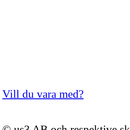
Vill du vara med?
© us3 AB och respektive s