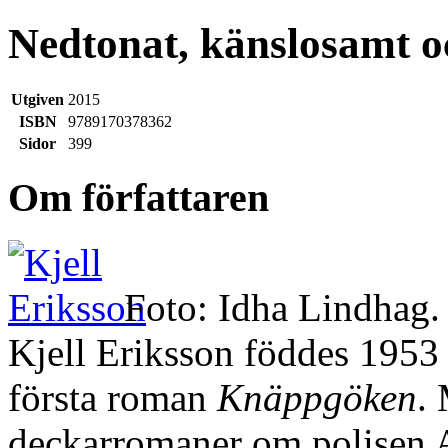
Nedtonat, känslosamt o
Utgiven
2015
ISBN
9789170378362
Sidor
399
Om författaren
Foto: Idha Lindhag.
Kjell Eriksson föddes 1953
första roman
Knäppgöken
.
deckarromaner om polisen A