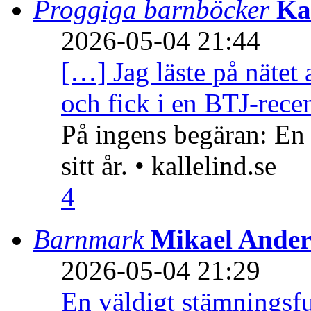
Proggiga barnböcker
Ka
2026-05-04 21:44
[…] Jag läste på nätet 
och fick i en BTJ-recen
På ingens begäran: En
sitt år. • kallelind.se
4
Barnmark
Mikael Ander
2026-05-04 21:29
En väldigt stämningsfu