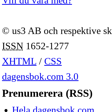
Vill du vara med?
© us3 AB och respektive s
ISSN
1652-1277
XHTML
/
CSS
dagensbok.com 3.0
Prenumerera (RSS)
Hela dagensbok.com