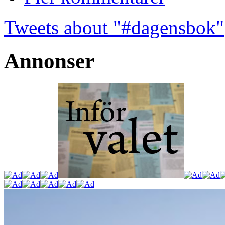
Tweets about "#dagensbok"
Annonser