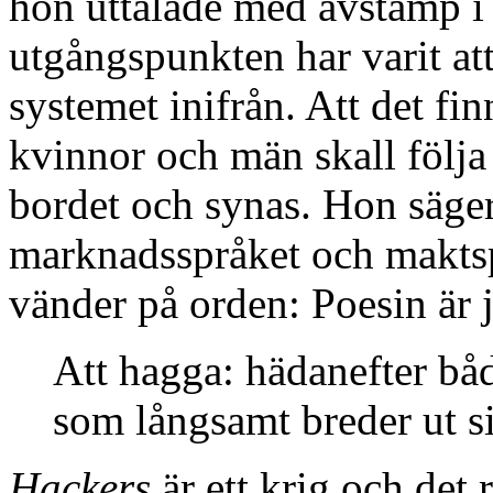
hon uttalade med avstamp i 
utgångspunkten har varit at
systemet inifrån. Att det fi
kvinnor och män skall följa
bordet och synas. Hon säger
marknadsspråket och maktsp
vänder på orden: Poesin är 
Att hagga: hädanefter bå
som långsamt breder ut s
Hackers
är ett krig och det 