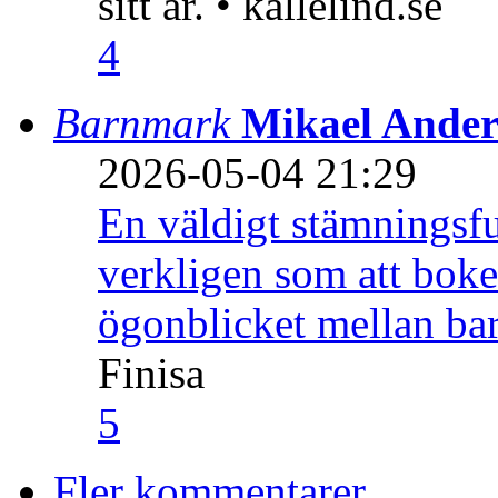
sitt år. • kallelind.se
4
Barnmark
Mikael Ander
2026-05-04 21:29
En väldigt stämningsfu
verkligen som att boke
ögonblicket mellan ba
Finisa
5
Fler kommentarer