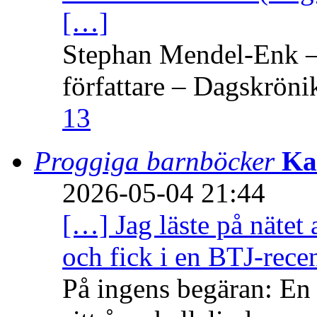
[…]
Stephan Mendel-Enk – 
författare – Dagskröni
13
Proggiga barnböcker
Ka
2026-05-04 21:44
[…] Jag läste på nätet 
och fick i en BTJ-recen
På ingens begäran: En