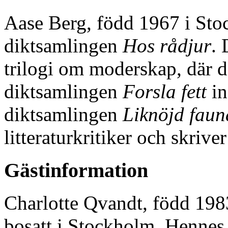
Aase Berg, född 1967 i St
diktsamlingen
Hos rådjur
. 
trilogi om moderskap, där
diktsamlingen
Forsla fett
in
diktsamlingen
Liknöjd faun
litteraturkritiker och skrive
Gästinformation
Charlotte Qvandt, född 1983,
bosatt i Stockholm. Hennes