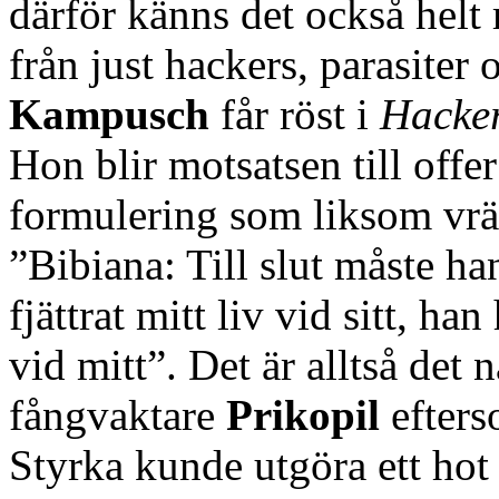
därför känns det också helt r
från just hackers, parasiter 
Kampusch
får röst i
Hacke
Hon blir motsatsen till offer
formulering som liksom vräk
”Bibiana: Till slut måste han
fjättrat mitt liv vid sitt, han
vid mitt”. Det är alltså de
fångvaktare
Prikopil
efters
Styrka kunde utgöra ett hot 