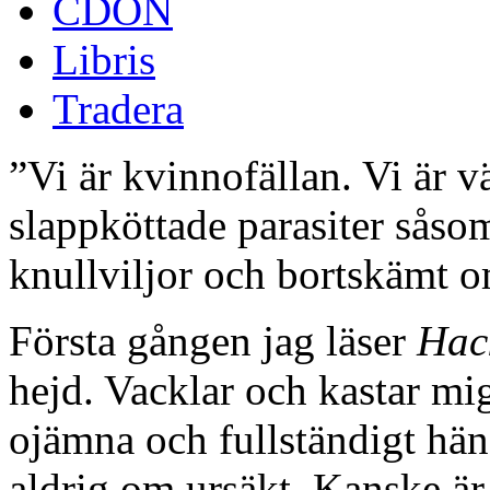
CDON
Libris
Tradera
”Vi är kvinnofällan. Vi är 
slappköttade parasiter såso
knullviljor och bortskämt 
Första gången jag läser
Hac
hejd. Vacklar och kastar 
ojämna och fullständigt hä
aldrig om ursäkt. Kanske är d