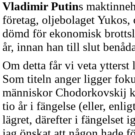
Vladimir Putin
s maktinneh
företag, oljebolaget Yukos, o
dömd för ekonomisk brottslig
år, innan han till slut benåd
Om detta får vi veta ytterst 
Som titeln anger ligger foku
människor Chodorkovskij k
tio år i fängelse (eller, enlig
lägret, därefter i fängelset 
jag önskat att någon hade fö