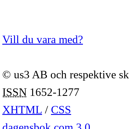
Vill du vara med?
© us3 AB och respektive s
ISSN
1652-1277
XHTML
/
CSS
dagensbok.com 3.0