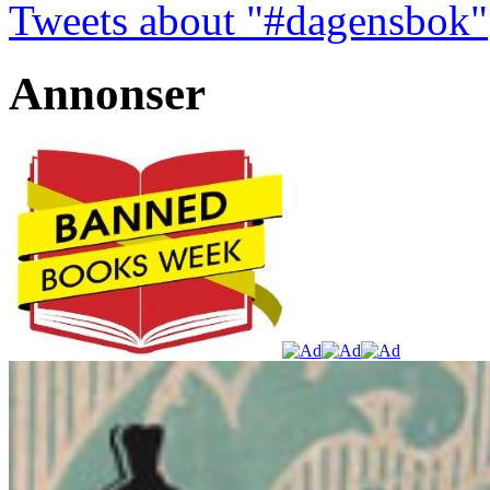
Tweets about "#dagensbok"
Annonser