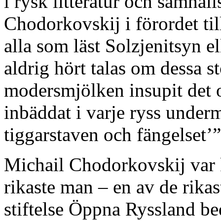
i rysk litteratur och samhäll
Chodorkovskij i förordet ti
alla som läst Solzjenitsyn 
aldrig hört talas om dessa s
modersmjölken insupit det 
inbäddat i varje ryss under
tiggarstaven och fängelset’”
Michail Chodorkovskij var k
rikaste man – en av de rika
stiftelse Öppna Ryssland b