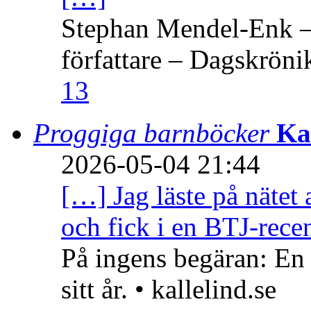
Stephan Mendel-Enk – 
författare – Dagskröni
13
Proggiga barnböcker
Ka
2026-05-04 21:44
[…] Jag läste på nätet 
och fick i en BTJ-recen
På ingens begäran: En
sitt år. • kallelind.se