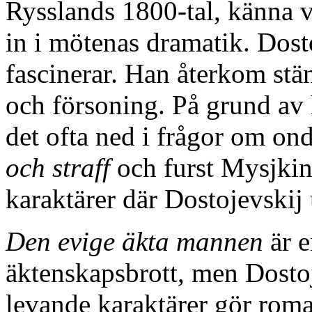
Rysslands 1800-tal, känna 
in i mötenas dramatik. Dost
fascinerar. Han återkom stän
och försoning. På grund av 
det ofta ned i frågor om on
och straff
och furst Mysjkin
karaktärer där Dostojevskij
Den evige äkta mannen
är e
äktenskapsbrott, men Dostoj
levande karaktärer gör roma