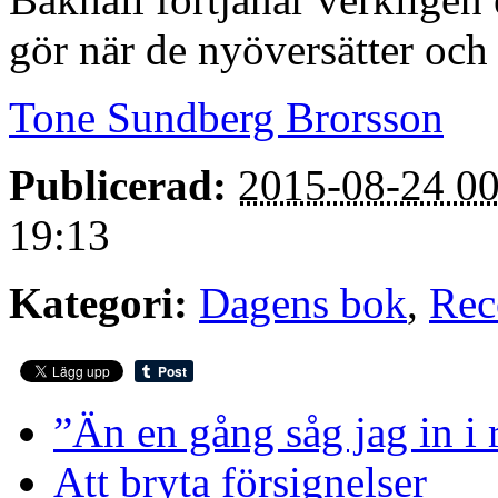
gör när de nyöversätter och
Tone Sundberg Brorsson
Publicerad:
2015-08-24 00
19:13
Kategori:
Dagens bok
,
Rec
”Än en gång såg jag in i
Att bryta försignelser