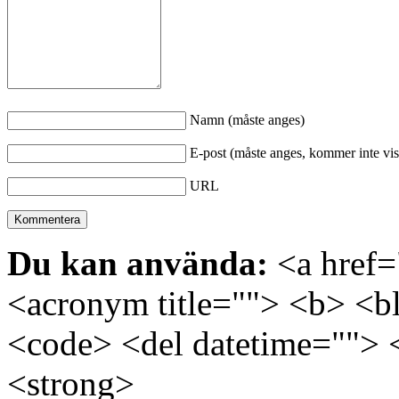
Namn (måste anges)
E-post (måste anges, kommer inte vis
URL
Du kan använda:
<a href="
<acronym title=""> <b> <bl
<code> <del datetime=""> 
<strong>