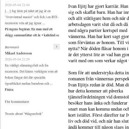
2026-05-04 21:44
Ivan Iljitj har gjort karriär. Han
[…] Jag läste på nätet att jag är en
sig och skaffat barn. Han har inr
”övervintrad maoist” och fick i en BTJ-
och allt ståtligare hem och när 
recension veta att jag ägnar ...
arbetsdagen varit slut då och då 
På ingens begäran: En man med ett
med några partier kortspel med
skägg sammanfattar sitt år. • kallelind.se
vännerna. Han har kort sagt gjor
som förväntas av honom. Till v
5
Barnmark
nytta? När döden flåsar honom i
Mikael Andersson
är det ytterst lite av vad han gjor
2026-05-04 21:29
varit med om som verkar något 
En väldigt stämningsfull och fin
recension. Det känns verkligen som att
Som för att understryka detta in
boken fångar det där speciella
romanen från vännernas perspek
ögonblicket mellan barndom och ...
Ivan Iljitjs redan är död. Man d
Finisa
hur detta kommer att påverka
tjänstefördelningen vid domstol
Fler kommentarer
besöker hans änka och funderar 
snart man kan komma undan och
Tweets about "#dagensbok"
kort istället. Först därefter tar I
liv och död vid, och när han slu
ändå kommer till någon slags ins