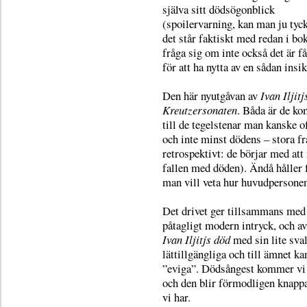
själva sitt dödsögonblick
(spoilervarning, kan man ju tyc
det står faktiskt med redan i b
fråga sig om inte också det är f
för att ha nytta av en sådan insik
Den här nyutgåvan av
Ivan Iljit
Kreutzersonaten
. Båda är de ko
till de tegelstenar man kanske o
och inte minst dödens – stora fr
retrospektivt: de börjar med att
fallen med döden). Ändå håller f
man vill veta hur huvudpersone
Det drivet ger tillsammans med 
påtagligt modern intryck, och av
Ivan Iljitjs död
med sin lite sva
lättillgängliga och till ämnet ka
”eviga”. Dödsångest kommer vi no
och den blir förmodligen knappa
vi har.