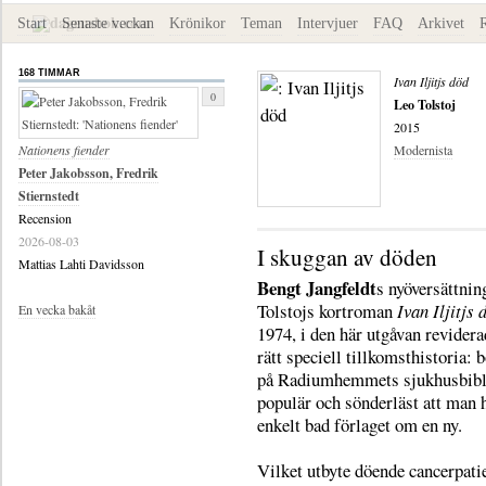
Start
Senaste veckan
Krönikor
Teman
Intervjuer
FAQ
Arkivet
168 TIMMAR
Ivan Iljitjs död
0
Leo Tolstoj
2015
Nationens fiender
Modernista
Peter Jakobsson, Fredrik
Stiernstedt
Recension
2026-08-03
I skuggan av döden
Mattias Lahti Davidsson
Bengt Jangfeldt
s nyöversättnin
Tolstojs kortroman
Ivan Iljitjs 
En vecka bakåt
1974, i den här utgåvan revidera
rätt speciell tillkomsthistoria: 
på Radiumhemmets sjukhusbibl
populär och sönderläst att man 
enkelt bad förlaget om en ny.
Vilket utbyte döende cancerpatie