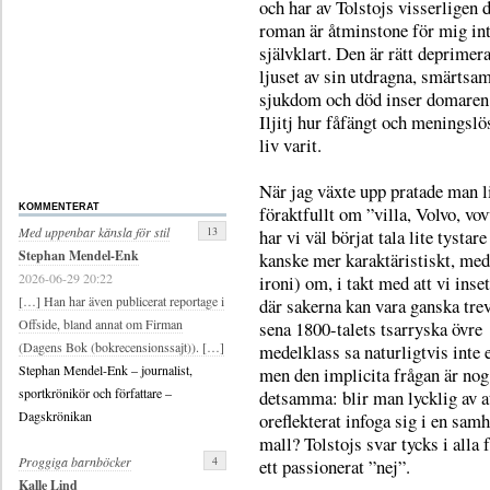
och har av Tolstojs visserligen
roman är åtminstone för mig int
självklart. Den är rätt deprimera
ljuset av sin utdragna, smärts
sjukdom och död inser domaren
Iljitj hur fåfängt och meningslö
liv varit.
När jag växte upp pratade man l
föraktfullt om ”villa, Volvo, vo
KOMMENTERAT
13
Med uppenbar känsla för stil
har vi väl börjat tala lite tystare 
Stephan Mendel-Enk
kanske mer karaktäristiskt, med 
2026-06-29 20:22
ironi) om, i takt med att vi inset
[…] Han har även publicerat reportage i
där sakerna kan vara ganska trev
Offside, bland annat om Firman
sena 1800-talets tsarryska övre
(Dagens Bok (bokrecensionssajt)). […]
medelklass sa naturligtvis inte e
Stephan Mendel-Enk – journalist,
men den implicita frågan är nog
sportkrönikör och författare –
detsamma: blir man lycklig av a
Dagskrönikan
oreflekterat infoga sig i en samh
mall? Tolstojs svar tycks i alla f
4
Proggiga barnböcker
ett passionerat ”nej”.
Kalle Lind