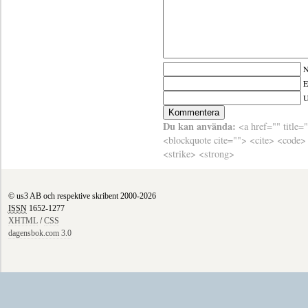
N
E
Du kan använda:
<a href="" title=
<blockquote cite=""> <cite> <code>
<strike> <strong>
© us3 AB och respektive skribent 2000-2026
ISSN
1652-1277
XHTML
/
CSS
dagensbok.com 3.0