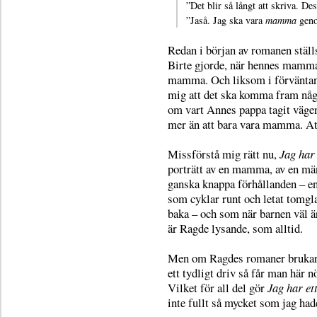
”Det blir så långt att skriva. De
”Jaså. Jag ska vara
mamma
geno
Redan i början av romanen stäl
Birte gjorde, när hennes mamma 
mamma. Och liksom i förväntan 
mig att det ska komma fram någo
om vart Annes pappa tagit vägen,
mer än att bara vara mamma. Att 
Missförstå mig rätt nu,
Jag har 
porträtt av en mamma, av en m
ganska knappa förhållanden – en
som cyklar runt och letat tomgl
baka – och som när barnen väl är
är Ragde lysande, som alltid.
Men om Ragdes romaner brukar 
ett tydligt driv så får man här n
Vilket för all del gör
Jag har ett
inte fullt så mycket som jag had