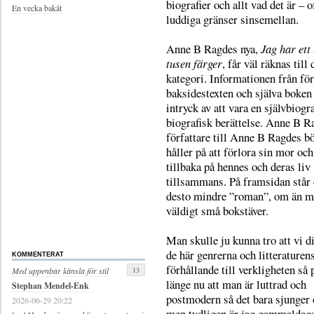
biografier och allt vad det är – 
En vecka bakåt
luddiga gränser sinsemellan.
Anne B Ragdes nya,
Jag har ett 
tusen färger
, får väl räknas till
kategori. Informationen från för
baksidestexten och själva boken
intryck av att vara en självbiogra
biografisk berättelse. Anne B R
författare till Anne B Ragdes b
håller på att förlora sin mor och
tillbaka på hennes och deras liv
tillsammans. På framsidan står 
desto mindre ”roman”, om än 
väldigt små bokstäver.
Man skulle ju kunna tro att vi d
de här genrerna och litteraturen
KOMMENTERAT
förhållande till verkligheten så 
13
Med uppenbar känsla för stil
länge nu att man är luttrad och
Stephan Mendel-Enk
postmodern så det bara sjunger 
2026-06-29 20:22
men tydligen är jag gammaldags