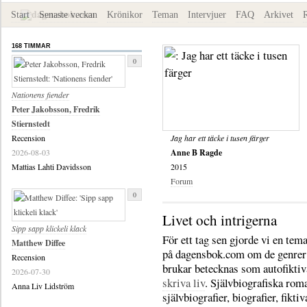
Start
Senaste veckan
Krönikor
Teman
Intervjuer
FAQ
Arkivet
168 TIMMAR
0
Nationens fiender
Peter Jakobsson, Fredrik
Stiernstedt
Recension
Jag har ett täcke i tusen färger
2026-08-03
Anne B Ragde
Mattias Lahti Davidsson
2015
Forum
0
Livet och intrigerna
Sipp sapp klickeli klack
För ett tag sen gjorde vi en tem
Matthew Diffee
på dagensbok.com om de genre
Recension
brukar betecknas som autofikti
2026-07-30
skriva liv
. Självbiografiska rom
Anna Liv Lidström
självbiografier, biografier, fiktiv