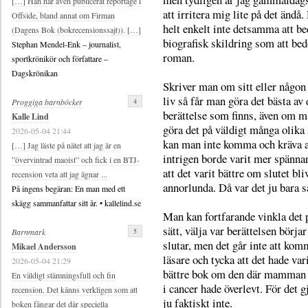
[…] Han har även publicerat reportage i
att irritera mig lite på det ändå.
Offside, bland annat om Firman
helt enkelt inte detsamma att b
(Dagens Bok (bokrecensionssajt)). […]
biografisk skildring som att be
Stephan Mendel-Enk – journalist,
roman.
sportkrönikör och författare –
Dagskrönikan
Skriver man om sitt eller någon
liv så får man göra det bästa av
4
Proggiga barnböcker
berättelse som finns, även om 
Kalle Lind
göra det på väldigt många olika 
2026-05-04 21:44
kan man inte komma och kräva a
[…] Jag läste på nätet att jag är en
intrigen borde varit mer spänna
”övervintrad maoist” och fick i en BTJ-
att det varit bättre om slutet bli
recension veta att jag ägnar ...
annorlunda. Då var det ju bara så
På ingens begäran: En man med ett
skägg sammanfattar sitt år. • kallelind.se
Man kan fortfarande vinkla det 
sätt, välja var berättelsen börja
5
Barnmark
slutar, men det går inte att ko
Mikael Andersson
läsare och tycka att det hade var
2026-05-04 21:29
bättre bok om den där mamman
En väldigt stämningsfull och fin
i cancer hade överlevt. För det 
recension. Det känns verkligen som att
ju faktiskt inte.
boken fångar det där speciella