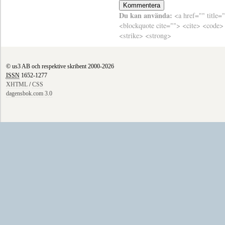
Du kan använda:
<a href="" title=
<blockquote cite=""> <cite> <code>
<strike> <strong>
© us3 AB och respektive skribent 2000-2026
ISSN
1652-1277
XHTML
/
CSS
dagensbok.com 3.0