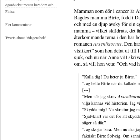
ögonblicket mellan barndom och ...
Mamman som dör i cancer är A
Finisa
Ragdes mamma Birte, född i D
och med en djup avsky för sin e
Fler kommentarer
mamma – vilket skildrats, det är
återkommande tema i den här bo
Tweets about "#dagensbok"
romanen
Arseniktornet
. Den har
visitkort” som hon delat ut till 
sjuk, och nu när Anne vill skriv
om, så vill hon veta: ”Och vad 
”Kalla dig? Du heter ju Birte.”
”Jag hette Birte när du kallade
[---]
”Men när jag skrev
Arseniktorn
vilja kännas vid historien. Jag v
”Skydda mig? Nu skrattar jag m
”Självklart var det för att skydda
säger så där.”
”Jag skojar bara. Men nu ska jag
faktiskt Birte Solveig. Om sann