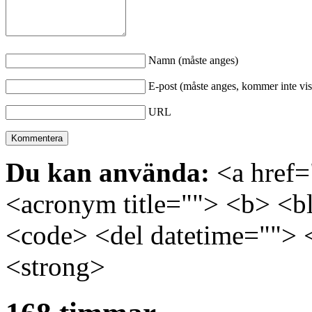
Namn (måste anges)
E-post (måste anges, kommer inte vis
URL
Du kan använda:
<a href="
<acronym title=""> <b> <bl
<code> <del datetime=""> 
<strong>