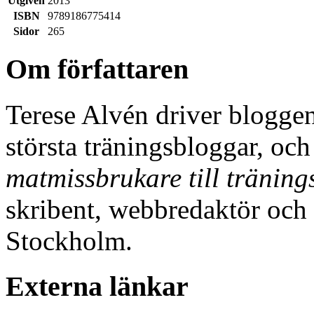
Utgiven
2013
ISBN
9789186775414
Sidor
265
Om författaren
Terese Alvén driver blogge
största träningsbloggar, oc
matmissbrukare till träning
skribent, webbredaktör och 
Stockholm.
Externa länkar