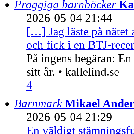
Proggiga barnböcker
Ka
2026-05-04 21:44
[…] Jag läste på nätet 
och fick i en BTJ-recen
På ingens begäran: En
sitt år. • kallelind.se
4
Barnmark
Mikael Ander
2026-05-04 21:29
En väldigt stämningsfu