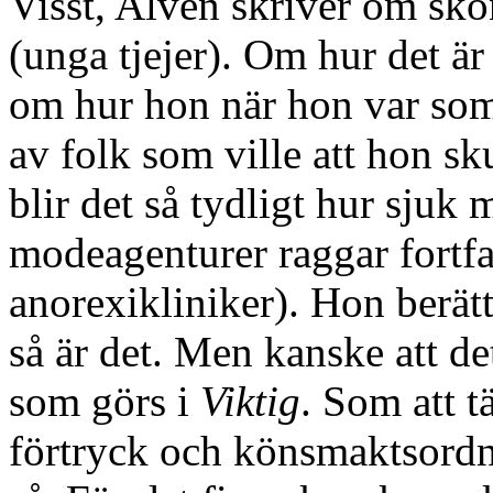
Visst, Alvén skriver om skö
(unga tjejer). Om hur det är
om hur hon när hon var so
av folk som ville att hon sk
blir det så tydligt hur sjuk 
modeagenturer raggar fortf
anorexikliniker). Hon berätt
så är det. Men kanske att d
som görs i
Viktig
. Som att 
förtryck och könsmaktsordn