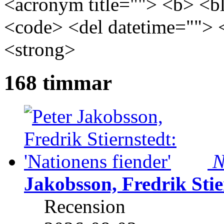
<acronym title=""> <b> <bl
<code> <del datetime=""> 
<strong>
168 timmar
N
Jakobsson, Fredrik Stie
Recension