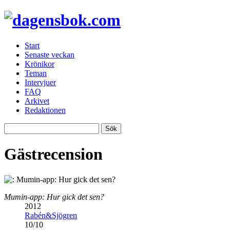
Start
Senaste veckan
Krönikor
Teman
Intervjuer
FAQ
Arkivet
Redaktionen
Gästrecension
Mumin-app: Hur gick det sen?
2012
Rabén&Sjögren
10
/
10