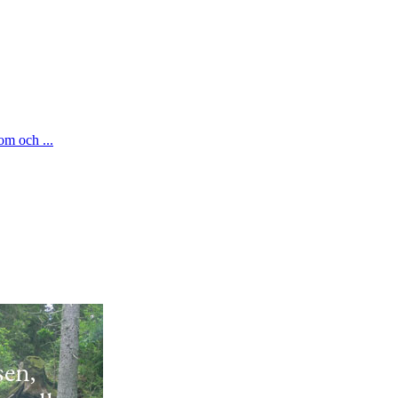
om och ...