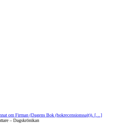
 annat om Firman (Dagens Bok (bokrecensionssajt)). […]
attare – Dagskrönikan