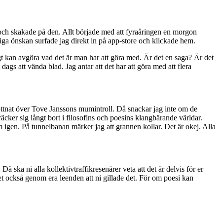
ade och skakade på den. Allt började med att fyraåringen en morgon
liga önskan surfade jag direkt in på app-store och klickade hem.
igt kan avgöra vad det är man har att göra med. Är det en saga? Är det
gs att vända blad. Jag antar att det har att göra med att flera
bottnat över Tove Janssons mumintroll. Då snackar jag inte om de
ker sig långt bort i filosofins och poesins klangbärande världar.
m igen. På tunnelbanan märker jag att grannen kollar. Det är okej. Alla
 ska ni alla kollektivtraffikresenärer veta att det är delvis för er
t också genom era leenden att ni gillade det. För om poesi kan