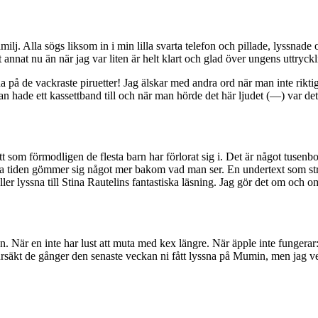
familj. Alla sögs liksom in i min lilla svarta telefon och pillade, lyssn
annat nu än när jag var liten är helt klart och glad över ungens uttryck
da på de vackraste piruetter! Jag älskar med andra ord när man inte rikt
ade ett kassettband till och när man hörde det här ljudet (—) var det da
t som förmodligen de flesta barn har förlorat sig i. Det är något tusen
a tiden gömmer sig något mer bakom vad man ser. En undertext som sträc
er lyssna till Stina Rautelins fantastiska läsning. Jag gör det om och o
När en inte har lust att muta med kex längre. När äpple inte fungerar: Då
ursäkt de gånger den senaste veckan ni fått lyssna på Mumin, men jag ve