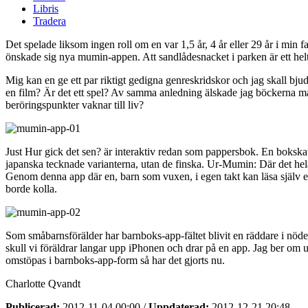
Libris
Tradera
Det spelade liksom ingen roll om en var 1,5 år, 4 år eller 29 år i min 
önskade sig nya mumin-appen. Att sandlådesnacket i parken är ett helt 
Mig kan en ge ett par riktigt gedigna genreskridskor och jag skall bju
en film? Är det ett spel? Av samma anledning älskade jag böckerna man h
beröringspunkter vaknar till liv?
Just Hur gick det sen? är interaktiv redan som pappersbok. En bokskat
japanska tecknade varianterna, utan de finska. Ur-Mumin: Där det hel
Genom denna app där en, barn som vuxen, i egen takt kan läsa själv ell
borde kolla.
Som småbarnsförälder har barnboks-app-fältet blivit en räddare i nöden. 
skull vi föräldrar langar upp iPhonen och drar på en app. Jag ber om 
omstöpas i barnboks-app-form så har det gjorts nu.
Charlotte Qvandt
Publicerad:
2012-11-04 00:00
/
Uppdaterad:
2012-12-21 20:48