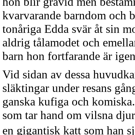
hon blir gravid men bestämm
kvarvarande barndom och beh
tonåriga Edda svär åt sin m
aldrig tålamodet och emellan
barn hon fortfarande är ige
Vid sidan av dessa huvudka
släktingar under resans gång
ganska kufiga och komiska. 
som tar hand om vilsna djur
en gigantisk katt som han sj