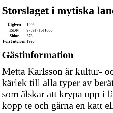
Storslaget i mytiska la
Utgiven
1996
ISBN
9789171611666
Sidor
378
Först utgiven
1995
Gästinformation
Metta Karlsson är kultur- oc
kärlek till alla typer av be
som älskar att krypa upp i l
kopp te och gärna en katt ell