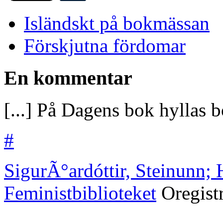
Isländskt på bokmässan
Förskjutna fördomar
En kommentar
[...] På Dagens bok hyllas bo
#
SigurÃ°ardóttir, Steinunn; 
Feministbiblioteket
Oregist