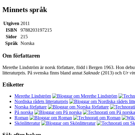
Minnets språk
Utgiven
2011
ISBN
9788203197215
Sidor
215
Språk
Norska
Om författaren
Merethe Lindström är norsk författare, född i Bergen 1963. Hon de
litteraturpris. På svenska finns bland annat
Saknade
(2013) och
Ur vin
Etiketter
Merethe Lindström
Nordiska rådets litteraturpris
Norska författare
På norska
Roman
Skönlitteratur
Sök efter boken