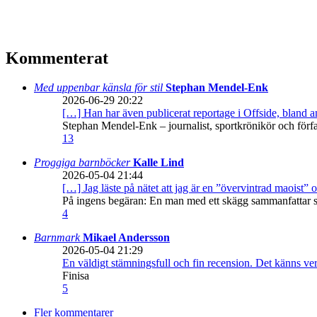
Kommenterat
Med uppenbar känsla för stil
Stephan Mendel-Enk
2026-06-29 20:22
[…] Han har även publicerat reportage i Offside, bland
Stephan Mendel-Enk – journalist, sportkrönikör och förf
13
Proggiga barnböcker
Kalle Lind
2026-05-04 21:44
[…] Jag läste på nätet att jag är en ”övervintrad maoist” o
På ingens begäran: En man med ett skägg sammanfattar sitt
4
Barnmark
Mikael Andersson
2026-05-04 21:29
En väldigt stämningsfull och fin recension. Det känns ve
Finisa
5
Fler kommentarer