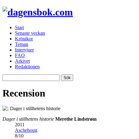
Start
Senaste veckan
Krönikor
Teman
Intervjuer
FAQ
Arkivet
Redaktionen
Recension
Dager i stillhetens historie
Merethe Lindstrøm
2011
Aschehoug
8
/
10