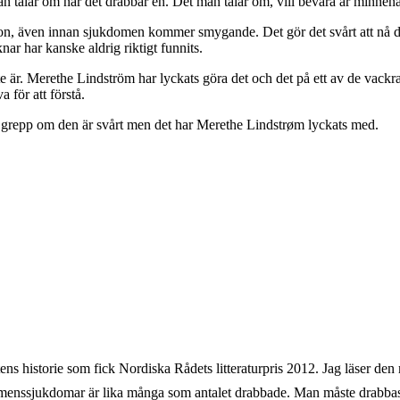
n talar om när det drabbar en. Det man talar om, vill bevara är minnen
mon, även innan sjukdomen kommer smygande. Det gör det svårt att nå de
ar har kanske aldrig riktigt funnits.
 inte är. Merethe Lindström har lyckats göra det och det på ett av de va
a för att förstå.
å grepp om den är svårt men det har Merethe Lindstrøm lyckats med.
ens historie som fick Nordiska Rådets litteraturpris 2012. Jag läser de
menssjukdomar är lika många som antalet drabbade. Man måste drabbas sj