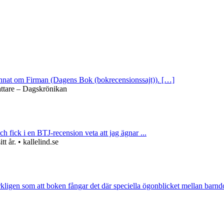
 annat om Firman (Dagens Bok (bokrecensionssajt)). […]
attare – Dagskrönikan
ch fick i en BTJ-recension veta att jag ägnar ...
 år. • kallelind.se
rkligen som att boken fångar det där speciella ögonblicket mellan barnd