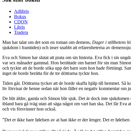
Adlibris
Bokus
CDON
Libris
Tradera
Man har talat om det som en roman om demens,
Dager i stillhetens hi
sjukdom i framtiden) och inser snabbt att erfarenheterna av demenssju
Eva och Simon har slutat att prata om sin historia. Eva fick i sin un
var sex månader gammal. Hon berättade om barnet för sin man Simon när 
och tyckte att de borde söka upp det barn som hon hade förträngt. Sam
inget de borde berätta för de tre döttrarna tyckte hon.
Tiden går. Döttrarna tycker att de borde skaffa hjälp till hemmet. Så k
liv förvisar de henne sedan när hon fäller en negativ kommentar om ju
De blir äldre, gamla och Simon blir sjuk. Det är dock inte sjukdomen s
ibland bara gå iväg utan att säga något om vart han ska. Det får Eva 
och vis försvinner hon också.
”Det er ikke bare følelsen av at han ikke er der lenger. Det er følelsen a