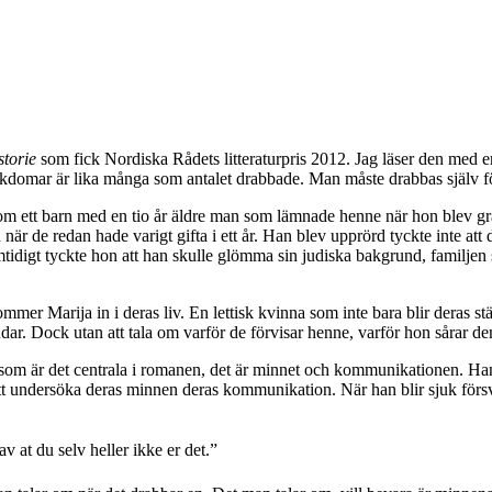
storie
som fick Nordiska Rådets litteraturpris 2012. Jag läser den med 
kdomar är lika många som antalet drabbade. Man måste drabbas själv för
gdom ett barn med en tio år äldre man som lämnade henne när hon blev gr
de redan hade varigt gifta i ett år. Han blev upprörd tyckte inte att d
tidigt tyckte hon att han skulle glömma sin judiska bakgrund, familjen
ommer Marija in i deras liv. En lettisk kvinna som inte bara blir deras 
dar. Dock utan att tala om varför de förvisar henne, varför hon sårar d
om är det centrala i romanen, det är minnet och kommunikationen. Han fö
att undersöka deras minnen deras kommunikation. När han blir sjuk försv
v at du selv heller ikke er det.”