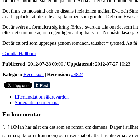
Demenssjukdomar ställer allt på ända. Ändå är det sällan framtiden ma
Det finns ett motstånd och en distans i relationen mellan Eva och Si
är att upptäcka att det inte är sjukdomen som gör det. Det som Eva sakn
Det är svårt att formulera sig kring förlust, svårt att tala om det som
efter det som inte är, och egentligen aldrig har varit. Ni måste läsa själv
Det är ett ord som upprepas genom romanen, taushet = tystnad. Att f
Camilla Hällbom
Publicerad:
2012-07-28 00:00
/
Uppdaterad:
2012-07-27 10:23
Kategori:
Recension
|
Recension:
#4824
Efterlängtat om äldrevården
Sortera det osorterbara
En kommentar
[...] â€Man har talat om det som en roman om demens, Dager i stillhet
samma sjukdom i framtiden) och inser snabbt att erfarenheterna av de