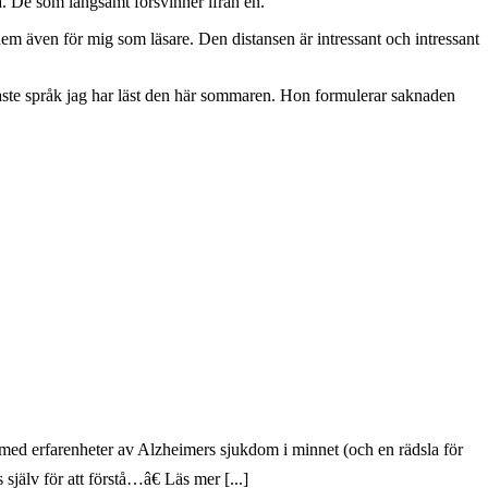
a. De som långsamt försvinner ifrån en.
m även för mig som läsare. Den distansen är intressant och intressant
ckraste språk jag har läst den här sommaren. Hon formulerar saknaden
n med erfarenheter av Alzheimers sjukdom i minnet (och en rädsla för
älv för att förstå…â€ Läs mer [...]