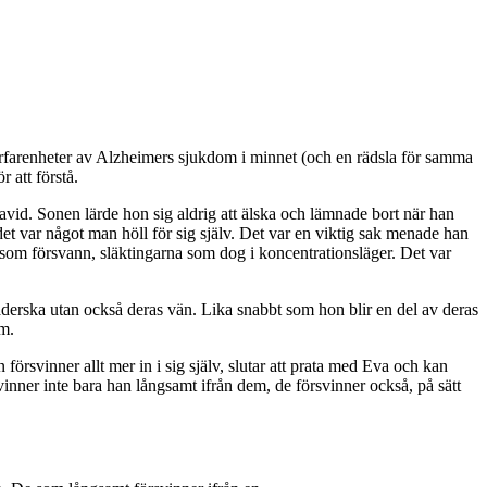
erfarenheter av Alzheimers sjukdom i minnet (och en rädsla för samma
 att förstå.
avid. Sonen lärde hon sig aldrig att älska och lämnade bort när han
et var något man höll för sig själv. Det var en viktig sak menade han
 som försvann, släktingarna som dog i koncentrationsläger. Det var
städerska utan också deras vän. Lika snabbt som hon blir en del av deras
em.
rsvinner allt mer in i sig själv, slutar att prata med Eva och kan
inner inte bara han långsamt ifrån dem, de försvinner också, på sätt