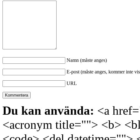
Namn (måste anges)
E-post (måste anges, kommer inte vis
URL
Du kan använda:
<a href="
<acronym title=""> <b> <bl
<code> <del datetime=""> 