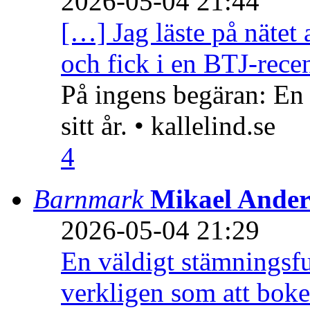
2026-05-04 21:44
[…] Jag läste på nätet 
och fick i en BTJ-recen
På ingens begäran: En
sitt år. • kallelind.se
4
Barnmark
Mikael Ander
2026-05-04 21:29
En väldigt stämningsfu
verkligen som att boke