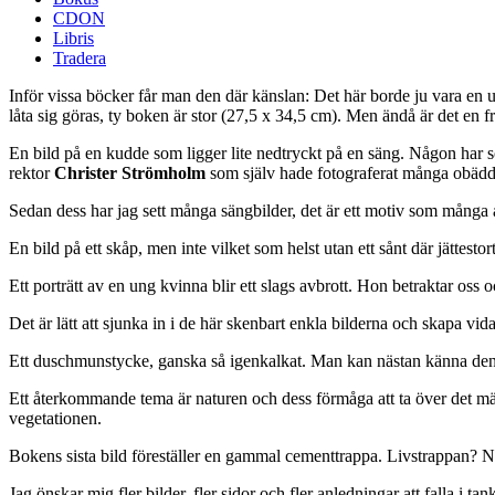
CDON
Libris
Tradera
Inför vissa böcker får man den där känslan: Det här borde ju vara en u
låta sig göras, ty boken är stor (27,5 x 34,5 cm). Men ändå är det en f
En bild på en kudde som ligger lite nedtryckt på en säng. Någon har so
rektor
Christer Strömholm
som själv hade fotograferat många obädda
Sedan dess har jag sett många sängbilder, det är ett motiv som många at
En bild på ett skåp, men inte vilket som helst utan ett sånt där jättes
Ett porträtt av en ung kvinna blir ett slags avbrott. Hon betraktar oss
Det är lätt att sjunka in i de här skenbart enkla bilderna och skapa vi
Ett duschmunstycke, ganska så igenkalkat. Man kan nästan känna den
Ett återkommande tema är naturen och dess förmåga att ta över det män
vegetationen.
Bokens sista bild föreställer en gammal cementtrappa. Livstrappan? Ned
Jag önskar mig fler bilder, fler sidor och fler anledningar att falla i 