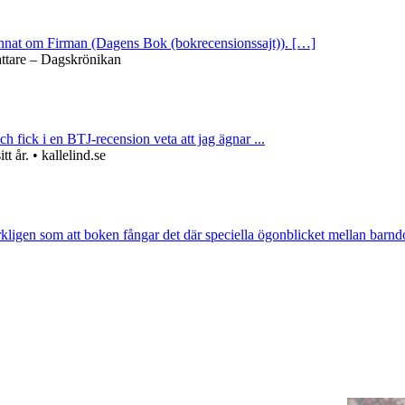
 annat om Firman (Dagens Bok (bokrecensionssajt)). […]
attare – Dagskrönikan
ch fick i en BTJ-recension veta att jag ägnar ...
 år. • kallelind.se
rkligen som att boken fångar det där speciella ögonblicket mellan barnd