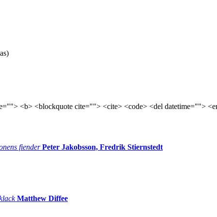
as)
tle=""> <b> <blockquote cite=""> <cite> <code> <del datetime=""> <e
onens fiender
Peter Jakobsson, Fredrik Stiernstedt
 klack
Matthew Diffee