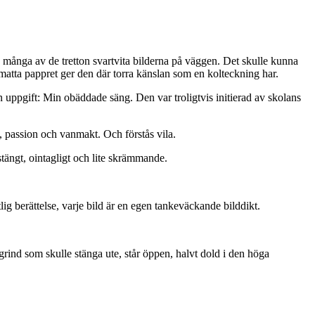
p många av de tretton svartvita bilderna på väggen. Det skulle kunna
t matta pappret ger den där torra känslan som en kolteckning har.
n uppgift: Min obäddade säng. Den var troligtvis initierad av skolans
e, passion och vanmakt. Och förstås vila.
stängt, ointagligt och lite skrämmande.
ig berättelse, varje bild är en egen tankeväckande bilddikt.
rind som skulle stänga ute, står öppen, halvt dold i den höga