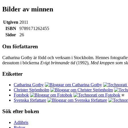
Bilder av minnen
Utgiven
2011
ISBN
9789171262455
Sidor
26
Om författaren
Catharina Gotby är född och verksam i Stockholm. Hennes fotografier 
dessutom i böckerna
Evigt brinnande tid
(1992),
Med kroppen som sla
Etiketter
Catharina Gotby
Christer Strömholm
Fotobok
Svenska författare
Sök efter boken
Adlibris
Bokus