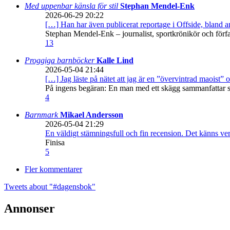
Med uppenbar känsla för stil
Stephan Mendel-Enk
2026-06-29 20:22
[…] Han har även publicerat reportage i Offside, bland
Stephan Mendel-Enk – journalist, sportkrönikör och förf
13
Proggiga barnböcker
Kalle Lind
2026-05-04 21:44
[…] Jag läste på nätet att jag är en ”övervintrad maoist” o
På ingens begäran: En man med ett skägg sammanfattar sitt
4
Barnmark
Mikael Andersson
2026-05-04 21:29
En väldigt stämningsfull och fin recension. Det känns ve
Finisa
5
Fler kommentarer
Tweets about "#dagensbok"
Annonser