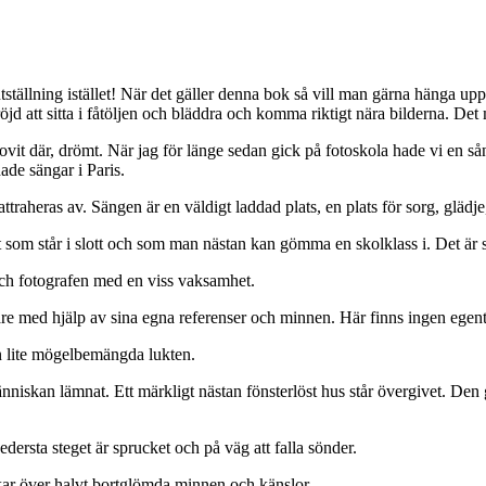
tställning istället! När det gäller denna bok så vill man gärna hänga up
röjd att sitta i fåtöljen och bläddra och komma riktigt nära bilderna. De
vit där, drömt. När jag för länge sedan gick på fotoskola hade vi en så
de sängar i Paris.
traheras av. Sängen är en väldigt laddad plats, en plats för sorg, glädj
tort som står i slott och som man nästan kan gömma en skolklass i. Det är 
 och fotografen med en viss vaksamhet.
dare med hjälp av sina egna referenser och minnen. Här finns ingen egentl
 lite mögelbemängda lukten.
niskan lämnat. Ett märkligt nästan fönsterlöst hus står övergivet. Den g
ersta steget är sprucket och på väg att falla sönder.
tankar över halvt bortglömda minnen och känslor.