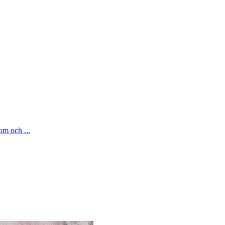
om och ...