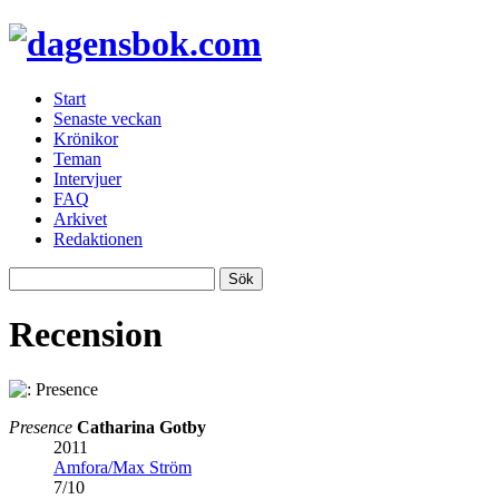
Start
Senaste veckan
Krönikor
Teman
Intervjuer
FAQ
Arkivet
Redaktionen
Recension
Presence
Catharina Gotby
2011
Amfora/Max Ström
7
/
10