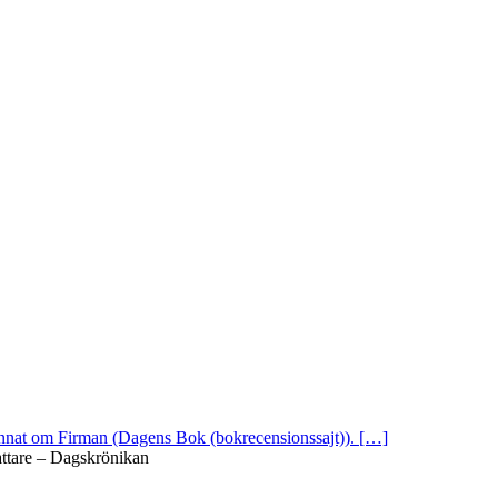
 annat om Firman (Dagens Bok (bokrecensionssajt)). […]
attare – Dagskrönikan