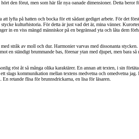
har hört den förut, men som här får nya oanade dimensioner. Detta beror 
t lyfta på hatten och bocka för ett sådant gediget arbete. För det första
 stycke kulturhistoria. För detta är just vad det är, mina vänner. Kurorte
ger in en viss mängd människor på en begränsad yta och låta dem förhå
, med stråk av moll och dur. Harmonier varvas med dissonanta stycken. H
ras mot en ständigt brummande bas, förenar ytan med djupet, men bara så 
onlig röst åt så många olika karaktärer. En annan att texten, i sin fört
skt, ett slags kommunikation mellan textens medvetna och omedvetna jag.
ld. En retande flisa för brunnsdrickarna, en lisa för läsaren.