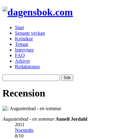
Start
Senaste veckan
Krönikor
Teman
Intervjuer
FAQ
Arkivet
Redaktionen
Recension
Augustenbad - en sommar
Anneli Jordahl
2011
Norstedts
8
/
10