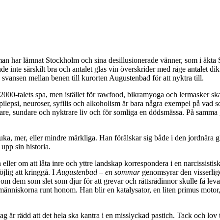
 har lämnat Stockholm och sina desillusionerade vänner, som i äkta Söd
inte särskilt bra och antalet glas vin överskrider med råge antalet dikta
svansen mellan benen till kurorten Augustenbad för att nyktra till.
000-talets spa, men istället för rawfood, bikramyoga och lermasker sk
epilepsi, neuroser, syfilis och alkoholism är bara några exempel på vad
kare, sundare och nyktrare liv och för somliga en dödsmässa. På samma g
ka, mer, eller mindre märkliga. Han förälskar sig både i den jordnära
upp sin historia.
n eller om att låta inre och yttre landskap korrespondera i en narcissis
jlig att kringgå. I
Augustenbad – en sommar
genomsyrar den visserlige
 dem som slet som djur för att grevar och rättsrådinnor skulle få leva f
människorna runt honom. Han blir en katalysator, en liten primus motor, s
 jag är rädd att det hela ska kantra i en misslyckad pastich. Tack och lov 