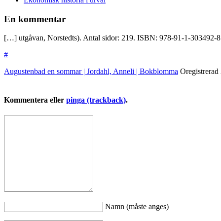
En kommentar
[…] utgåvan, Norstedts). Antal sidor: 219. ISBN: 978-91-1-303492-8.
#
Augustenbad en sommar | Jordahl, Anneli | Bokblomma
Oregistrerad
Kommentera eller
pinga (trackback)
.
Namn (måste anges)