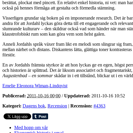
berättat, plockat med pincett. En relativt enkel historia, ni vet: man 
också på hennes förmåga att gestalta och förmedla stämning.
Visserligen grundar sig boken på en imponerande research. Det är bara at
andra för att Jordahl lyckas göra detta till ett engagerande och relevant
slumrande kulturarv – den skildrar också vad som händer när man stän
klaustrofobiskt rum som kan göra vem som helst galen.
Anneli Jordahls språk växer fram likt en melodi som slingrar sig fram
mellan närhet och distans. Diskantens lätta, glättiga toner kontraste
förstör.
En av Jordahls främsta styrkor är att hon lyckas ge en egen, högst pers
och historien är splittrad. Det är liksom associativt och fragmentari
Augustenbad – en sommar
skådar in i ett tillstånd, blickar ut i en vär
Emelie Eleonora Wiman-Lindqvist
Publicerad:
2011-10-16 00:00
/
Uppdaterad:
2011-10-16 10:52
Kategori:
Dagens bok
,
Recension
|
Recension:
#4363
Med hopp om vår
Ekonomisk historia i urval