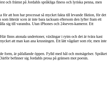
först och främst på Jordahls språkliga finess och lyriska penna, men
 för att hon har processat så mycket fakta till levande fiktion, för det
n som litterär scen är inte bara tacksam eftersom den lyfter fram ett
lla sig till varandra. Utan iPhones och 24seven-kameror. Ett
är finns atonala undertoner, växlingar i rytm och det är tvära kast
mycket att man kan ana krusningen. Ett lätt vågdarr som rör, men inte
ätade form, är påfallande öppen. Fylld med hål och motsägelser. Språket
 Därför befinner sig Jordahls prosa på gränsen mot poesin.