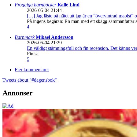
Proggiga barnböcker
Kalle Lind
2026-05-04 21:44
[…] Jag läste på nätet att jag är en ”övervintrad maoist” o
På ingens begäran: En man med ett skägg sammanfattar sitt
4
Barnmark
Mikael Andersson
2026-05-04 21:29
En väldigt stämningsfull och fin recension. Det känns ve
Finisa
5
Fler kommentarer
Tweets about "#dagensbok"
Annonser