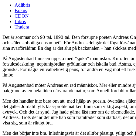
Adlibris
Bokus
CDON
Libris
Tradera
Det är sommar och 90-tal. 1890-tal. Den försupne poeten Andreas Öman
och själens obotliga ensamhet”. För Andreas del går det föga förvånande 
sina svärföräldrar. En dag är det slut på backanalen – han skickas med 
På Augustenbad finns en uppsjö med ”sjuka” människor. Kurorten är 2
fotsulesdaskning, neptunigördlar, grötlunkar och iskalla bad. Astma, 
grönska. För några en välbehövlig paus, för andra en väg mot ett fris
limbo.
På Augustenbad möter Andreas en rad människor. Mer eller mindre sju
bakgrund av en hela tiden närvarande natur, som Anneli Jordahl rullar 
Men det handlar inte bara om att, med hjälp av poesin, översätta själe
det gäller Jordahl lyfts klassproblematiken fram som viktig aspekt, omö
avtryck. Och det är synd. Jag hade gärna läst mer om de obemedlade, om
Andreas. Trots det är det inte han som framträder som starkast, det är 
visa sig, som är riktigt bra.
Men det börjar inte bra. Inledningsvis är det alltför plastigt, ytligt och