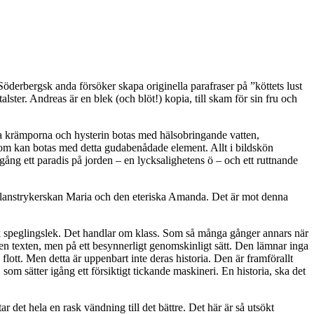
erbergsk anda försöker skapa originella parafraser på ”köttets lust
lster. Andreas är en blek (och blöt!) kopia, till skam för sin fru och
a krämporna och hysterin botas med hälsobringande vatten,
 som kan botas med detta gudabenådade element. Allt i bildskön
ång ett paradis på jorden – en lycksalighetens ö – och ett ruttnande
 glanstrykerskan Maria och den eteriska Amanda. Det är mot denna
tisk speglingslek. Det handlar om klass. Som så många gånger annars när
n texten, men på ett besynnerligt genomskinligt sätt. Den lämnar inga
lott. Men detta är uppenbart inte deras historia. Den är framförallt
om sätter igång ett försiktigt tickande maskineri. En historia, ska det
tar det hela en rask vändning till det bättre. Det här är så utsökt