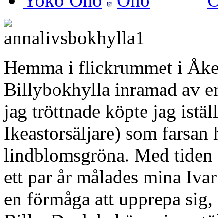
Yoko Ono
Hemma i flickrummet i Åker
Billybokhylla inramad av en
jag tröttnade köpte jag istäl
Ikeastorsäljare) som farsan 
lindblomsgröna. Med tiden f
ett par år målades mina Ivar
en förmåga att upprepa sig,