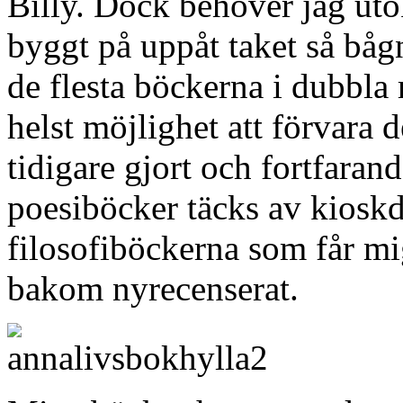
Billy. Dock behöver jag utök
byggt på uppåt taket så båg
de flesta böckerna i dubbla
helst möjlighet att förvara 
tidigare gjort och fortfara
poesiböcker täcks av kiosk
filosofiböckerna som får mig
bakom nyrecenserat.