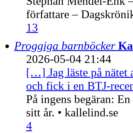
Stephan Mendel-Enk – 
författare – Dagskröni
13
Proggiga barnböcker
Ka
2026-05-04 21:44
[…] Jag läste på nätet 
och fick i en BTJ-recen
På ingens begäran: En
sitt år. • kallelind.se
4