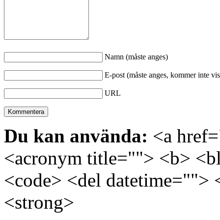
Namn (måste anges)
E-post (måste anges, kommer inte vis
URL
Du kan använda:
<a href="
<acronym title=""> <b> <bl
<code> <del datetime=""> 
<strong>