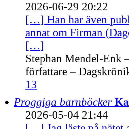
2026-06-29 20:22
[…] Han har även publi
annat om Firman (Dage
[…]
Stephan Mendel-Enk – 
författare – Dagskröni
13
Proggiga barnböcker
Ka
2026-05-04 21:44
[…] Jag läste på nätet 