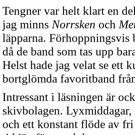
Tengner var helt klart en de
jag minns
Norrsken
och
Met
läpparna. Förhoppningsvis bl
då de band som tas upp bara 
Helst hade jag velat se ett 
bortglömda favoritband från
Intressant i läsningen är o
skivbolagen. Lyxmiddagar, fl
och ett konstant flöde av fr