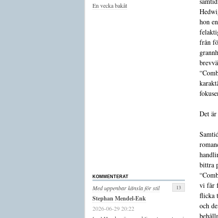
samtid
En vecka bakåt
Hedwig
hon en
felakti
från f
grannhu
brevvä
“Combü
karakt
fokuse
Det är
Samtid
romane
handli
bittra 
“Combü
KOMMENTERAT
vi får
13
Med uppenbar känsla för stil
flicka
Stephan Mendel-Enk
och d
2026-06-29 20:22
behåll