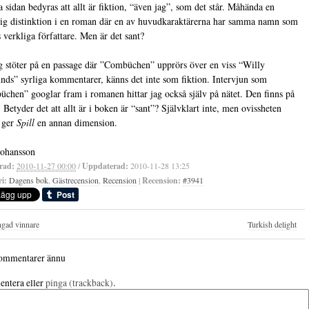
ta sidan bedyras att allt är fiktion, “även jag”, som det står. Måhända en
ig distinktion i en roman där en av huvudkaraktärerna har samma namn som
 verkliga författare. Men är det sant?
g stöter på en passage där ”Combüchen” upprörs över en viss “Willy
nds” syrliga kommentarer, känns det inte som fiktion. Intervjun som
chen” googlar fram i romanen hittar jag också själv på nätet. Den finns på
. Betyder det att allt är i boken är “sant”? Självklart inte, men ovissheten
 ger
Spill
en annan dimension.
Johansson
rad:
2010-11-27 00:00
/
Uppdaterad:
2010-11-28 13:25
i:
Dagens bok
,
Gästrecension
,
Recension
|
Recension:
#3941
gad vinnare
Turkish delight
ommentarer ännu
ntera eller
pinga (trackback)
.