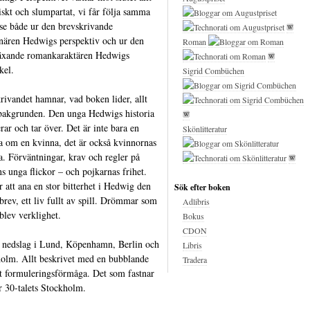
iskt och slumpartat, vi får följa samma
se både ur den brevskrivande
nären Hedwigs perspektiv och ur den
Roman
äxande romankaraktären Hedwigs
kel.
Sigrid Combüchen
rivandet hamnar, vad boken lider, allt
bakgrunden. Den unga Hedwigs historia
rar och tar över. Det är inte bara en
Skönlitteratur
ia om en kvinna, det är också kvinnornas
ia. Förväntningar, krav och regler på
ns unga flickor – och pojkarnas frihet.
r att ana en stor bitterhet i Hedwig den
Sök efter boken
 brev, ett liv fullt av spill. Drömmar som
Adlibris
 blev verklighet.
Bokus
CDON
 nedslag i Lund, Köpenhamn, Berlin och
Libris
olm. Allt beskrivet med en bubblande
Tradera
nt formuleringsförmåga. Det som fastnar
r 30-talets Stockholm.