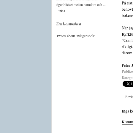
På sis
ögonblicket mellan barndom och ...
behövl
Finisa
bokens
Fler kommentarer
När ja
Kyrklu
Tweets about "#dagensbok"
“Combü
riktigt
därom
Peter 
Publice
Kategor
Bevin
Inga k
Komme