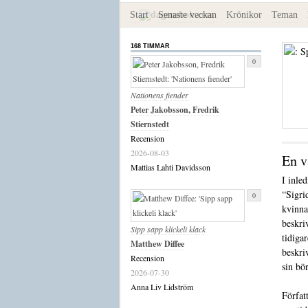
Start
Senaste veckan
Krönikor
Teman
168 TIMMAR
0
Nationens fiender
Peter Jakobsson, Fredrik
Stiernstedt
Recension
2026-08-03
En v
Mattias Lahti Davidsson
I inle
“Sigri
0
kvinna
beskri
Sipp sapp klickeli klack
tidiga
Matthew Diffee
beskri
Recension
sin bö
2026-07-30
Anna Liv Lidström
Författ