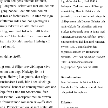
igt som den pensionerade kvinnan,
Sigrid Combüchen, född 1942 i
 Langmark, söker veta mer om det hus
Solingen i Tyskland, kom till Sverige
 gång bodde i, det hus som hon nu
som 6-åring. Hon är författare och
gt tror är författarens. En liten vit lögn
journalist, har varit verksam i många år
örfattarens sida (hon bor egentligen i
på Expressen och Dagens Nyheter och
set) leder till en allt intensivare
varit redaktör för tidskriften Allt om
xling, som med tiden blir allt beskare.
Böcker. Debuterade som 18-åring med
chen” letar fakta till en roman med
romanen
Ett rumsrent sällskap
(1960).
ärer från 30-talet, medan Hedwig vill
Sitt genombrott fick hon med romanen
ra på nutid.
Byron
(1989), som skildrar den
engelske skaldens liv. Romanerna
 en del av
Spill
.
Parsifal
(1998) och
En simtur i sundet
(2003) nominerades båda till
igt som vi följer brevväxlingen vävs
Augustpriset.
Spill
fick det 2010.
n om den unga Hedwigs liv in i
ngen. Hedwig Langmark, den något
Gästinformation
pensionären i exil, blir i den skickliga
Peter Johansson är 26 år och bor i
chens” händer en romangestalt vars öde
Stockholm. Han arbetar som skribent
 följa från Lund till Stockholm, från
och grafisk formgivare.
 till kvinna. Växelspelet mellan breven
en framväxande romanen är
Spill
s stora
Etiketter
ning. Perspektivet växlar mot slutet allt
Augustpriset