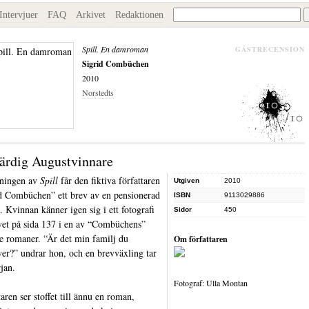
Intervjuer
FAQ
Arkivet
Redaktionen
Spill. En damroman
GÄSTRECENSION
Sigrid Combüchen
2010
Norstedts
ärdig Augustvinnare
dningen av
Spill
får den fiktiva författaren
Utgiven
2010
d Combüchen” ett brev av en pensionerad
ISBN
9113029886
. Kvinnan känner igen sig i ett fotografi
Sidor
450
vet på sida 137 i en av “Combüchens”
re romaner. “Är det min familj du
Om författaren
ver?” undrar hon, och en brevväxling tar
rjan.
Fotograf: Ulla Montan
aren ser stoffet till ännu en roman,