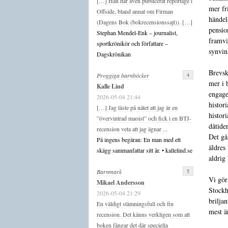
[…] Han har även publicerat reportage i
mer fr
Offside, bland annat om Firman
händel
(Dagens Bok (bokrecensionssajt)). […]
pensio
Stephan Mendel-Enk – journalist,
framv
sportkrönikör och författare –
synvin
Dagskrönikan
Brevsk
4
Proggiga barnböcker
mer i 
Kalle Lind
engage
2026-05-04 21:44
histor
[…] Jag läste på nätet att jag är en
histor
”övervintrad maoist” och fick i en BTJ-
dåtide
recension veta att jag ägnar ...
Det gå
På ingens begäran: En man med ett
äldres
skägg sammanfattar sitt år. • kallelind.se
aldrig
5
Barnmark
Vi gör
Mikael Andersson
Stockh
2026-05-04 21:29
brilja
En väldigt stämningsfull och fin
mest ä
recension. Det känns verkligen som att
boken fångar det där speciella