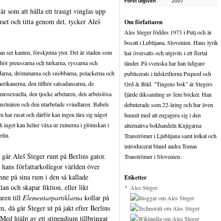
Först utgiven
2007
är som att hålla ett trasigt vinglas upp
uset och titta genom det, tycker Aleš
Om författaren
.
Ales Steger föddes 1973 i Putj och är
bosatt i Lublijana, Slovenien. Hans lyrik
n ser kanten, förskjutna ytor. Det är staden som
har översatts och utgivits i ett flertal
llhör preussarna och turkarna, ryssarna och
länder. På svenska har han tidigare
darna, drömmarna och snobbarna, polackerna och
publicerats i tidskrifterna Pequod och
erikanerna, den tillhör salsadansarna, de
Ord & Bild. ”Tingens bok” är Stegers
mosexuella, den tjocke arbetaren, den arbetslösa
fjärde diksamling av fem böcker. Han
nstnären och den utarbetade svindlaren. Babels
debuterade som 22-åring och har även
rn har rasat och därför kan ingen lära sig något
hunnit med att engagera sig i den
h inget kan heller växa ur ruinerna i glömskan i
alternativa bokhandeln Knjigarna
rlin.
Tranströmer i Ljublijana samt tolkat och
introducerat bland andra Tomas
r går Aleš Šteger runt på Berlins gator.
Tranströmer i Slovenien.
hans författarkollegor världen över
inne på sina rum i den så kallade
Etiketter
lan och skapar fiktion, eller likt
Ales Steger
aren till
Elementarpartiklarna
kollar på
lm, då går Šteger ut på jakt efter Berlins
 Med hjälp av ett stipendium tillbringar