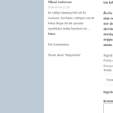
ton ke
Mikael Andersson
2026-05-04 21:29
Berlin
En väldigt stämningsfull och fin
utan oc
recension. Det känns verkligen som att
stor d
boken fångar det där speciella
skrivk
ögonblicket mellan barndom och ...
storsl
Finisa
stoppa
annan.
Fler kommentarer
Sigrid
Tweets about "#dagensbok"
Publice
Kategor
Twitter
Ocean
Inga k
Komme