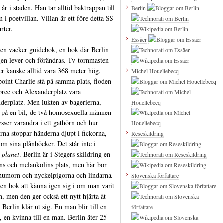
 år i staden. Han tar alltid baktrappan till
Berlin
m i poetvillan. Villan är ett före detta SS-
rter.
Essäer
 en vacker guidebok, en bok där Berlin
gen lever och förändras. Tv-tornmasten
 kanske alltid vara 368 meter hög,
Michel Houellebecq
oint Charlie stå på samma plats, floden
pree och Alexanderplatz vara
derplatz. Men lukten av bagerierna,
 på en bil, de två homosexuella männen
sser varandra i ett gathörn och hur
arna stoppar händerna djupt i fickorna,
Reseskildring
 om sina plånböcker. Det står inte i
 planet
. Berlin är i Štegers skildring en
ns och melankolins plats, men här bor
humorn och nyckelpigorna och lindarna.
Slovenska författare
 en bok att känna igen sig i om man varit
in, men den ger också ett nytt hjärta åt
 Berlin klär ut sig. En man blir till en
, en kvinna till en man. Berlin äter 25