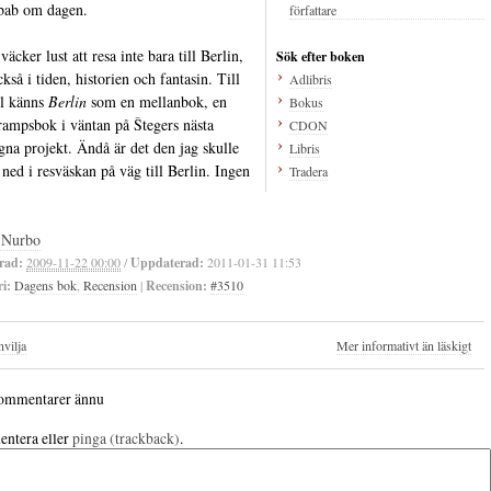
bab om dagen.
väcker lust att resa inte bara till Berlin,
Sök efter boken
kså i tiden, historien och fantasin. Till
Adlibris
el känns
Berlin
som en mellanbok, en
Bokus
rampsbok i väntan på Štegers nästa
CDON
agna projekt. Ändå är det den jag skulle
Libris
 ned i resväskan på väg till Berlin. Ingen
Tradera
 Nurbo
rad:
2009-11-22 00:00
/
Uppdaterad:
2011-01-31 11:53
i:
Dagens bok
,
Recension
|
Recension:
#3510
vilja
Mer informativt än läskigt
ommentarer ännu
ntera eller
pinga (trackback)
.