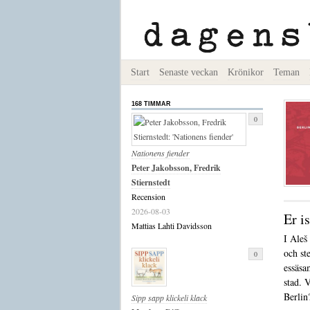
Start
Senaste veckan
Krönikor
Teman
168 TIMMAR
0
Nationens fiender
Peter Jakobsson, Fredrik
Stiernstedt
Recension
2026-08-03
Er i
Mattias Lahti Davidsson
I Aleš
och st
0
essäs
stad. 
Berlin
Sipp sapp klickeli klack