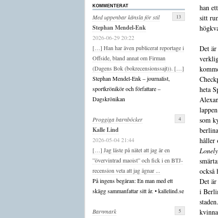
han ett
KOMMENTERAT
sitt ru
13
Med uppenbar känsla för stil
högkva
Stephan Mendel-Enk
2026-06-29 20:22
Det är
[…] Han har även publicerat reportage i
verkli
Offside, bland annat om Firman
kommer
(Dagens Bok (bokrecensionssajt)). […]
Checkp
Stephan Mendel-Enk – journalist,
heta S
sportkrönikör och författare –
Alexan
Dagskrönikan
lappen
som ky
4
Proggiga barnböcker
berlin
Kalle Lind
håller
2026-05-04 21:44
Lonely
[…] Jag läste på nätet att jag är en
smärta
”övervintrad maoist” och fick i en BTJ-
också 
recension veta att jag ägnar ...
Det är
På ingens begäran: En man med ett
i Berl
skägg sammanfattar sitt år. • kallelind.se
staden.
kvinna
5
Barnmark