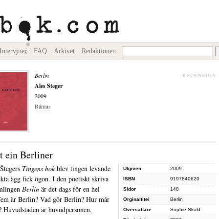
Intervjuer
FAQ
Arkivet
Redaktionen
Berlin
RECENSION
Ales Steger
2009
Rámus
st ein Berliner
 Štegers
Tingens bok
blev tingen levande
Utgiven
2009
ekta ägg fick ögon. I den poetiskt skriva
ISBN
9197840620
amlingen
Berlin
är det dags för en hel
Sidor
148
Vem är Berlin? Vad gör Berlin? Hur mår
Orginaltitel
Berlin
? Huvudstaden är huvudpersonen.
Översättare
Sophie Sköld