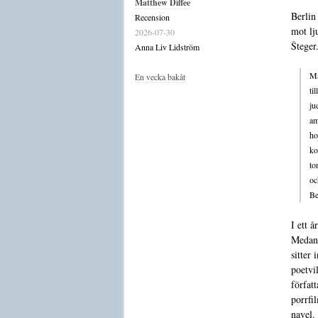
Matthew Diffee
Berlin 
Recension
mot lj
2026-07-30
Šteger
Anna Liv Lidström
Ma
En vecka bakåt
ti
ju
am
ho
ko
to
oc
Be
I ett å
Medan 
sitter 
poetvil
författ
porrfi
navel.