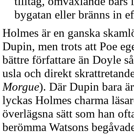
tilltag, omväxlande bärs i
bygatan eller bränns in ef
Holmes är en ganska skaml
Dupin, men trots att Poe eg
bättre författare än Doyle s
usla och direkt skrattretande
Morgue
). Där Dupin bara är
lyckas Holmes charma läsar
överlägsna sätt som han of
berömma Watsons begåvade m