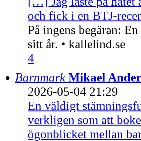
[…] Jag läste på nätet 
och fick i en BTJ-recen
På ingens begäran: En
sitt år. • kallelind.se
4
Barnmark
Mikael Ander
2026-05-04 21:29
En väldigt stämningsfu
verkligen som att boke
ögonblicket mellan ba