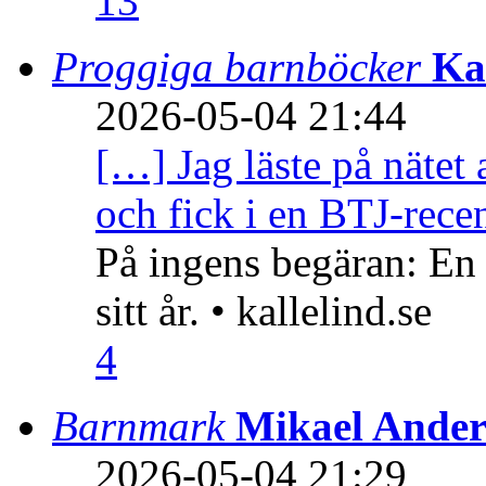
13
Proggiga barnböcker
Ka
2026-05-04 21:44
[…] Jag läste på nätet 
och fick i en BTJ-recen
På ingens begäran: En
sitt år. • kallelind.se
4
Barnmark
Mikael Ander
2026-05-04 21:29