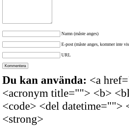
Namn (måste anges)
E-post (måste anges, kommer inte vis
URL
Du kan använda:
<a href="
<acronym title=""> <b> <bl
<code> <del datetime=""> 
<strong>