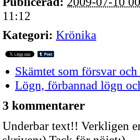
Publicerad:
2009-07-10 00
11:12
Kategori:
Krönika
Skämtet som försvar och 
Lögn, förbannad lögn och
3 kommentarer
Underbar text!! Verkligen e
skriven:) Tack för nöjet:)