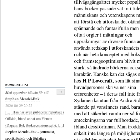
tillvägagångsättet mycket populä
hans böcker passade väl in i tid
människans och vetenskapens m
att förstå och utforska det okän
spännande och fantasifulla men
ofta i orgier i mätningar och
uppräkningar av diverse funna a
använda redskap i utforskandet
och när hela konceptet med boks
och framstegsoptimism blivit 
starkt så ändrade böckerna ocks
karaktär. Kanske kan det sägas 
H P Lovecraft
hos
, som lät sin
huvudpersoner skriva ner sina
KOMMENTERAT
13
Med uppenbar känsla för stil
erfarenheter – i deras fall inte f
Stephan Mendel-Enk
Sydamerika utan från Andra Sid
2026-06-29 20:22
stående på vansinnets rand, bara
[…] Han har även publicerat reportage i
med all säkerhet ramla ner så fo
Offside, bland annat om Firman
anteckningarna var fullbordade,
(Dagens Bok (bokrecensionssajt)). […]
ibland dessförinnan. Man trodde
Stephan Mendel-Enk – journalist,
enkelt inte längre på möjligheten
sportkrönikör och författare –
ut i världen och glatt komma til