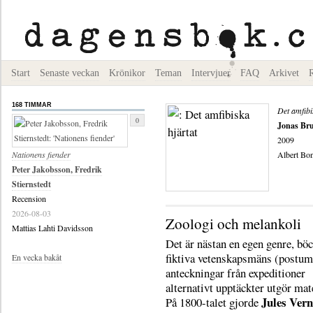
Start
Senaste veckan
Krönikor
Teman
Intervjuer
FAQ
Arkivet
168 TIMMAR
Det amfibi
0
Jonas Br
2009
Nationens fiender
Albert Bon
Peter Jakobsson, Fredrik
Stiernstedt
Recension
2026-08-03
Zoologi och melankoli
Mattias Lahti Davidsson
Det är nästan en egen genre, böc
fiktiva vetenskapsmäns (postum
En vecka bakåt
anteckningar från expeditioner
alternativt upptäckter utgör mate
Jules Vern
På 1800-talet gjorde