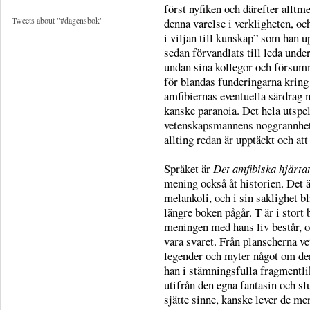
först nyfiken och därefter alltm
Tweets about "#dagensbok"
denna varelse i verkligheten, oc
i viljan till kunskap” som han 
sedan förvandlats till leda unde
undan sina kollegor och försumm
för blandas funderingarna krin
amfibiernas eventuella särdrag 
kanske paranoia. Det hela utspel
vetenskapsmannens noggrannhet 
allting redan är upptäckt och at
Språket är
Det amfibiska hjärta
mening också åt historien. Det 
melankoli, och i sin saklighet b
längre boken pågår. T är i stort
meningen med hans liv består, o
vara svaret. Från planscherna ve
legender och myter något om der
han i stämningsfulla fragmentli
utifrån den egna fantasin och s
sjätte sinne, kanske lever de me