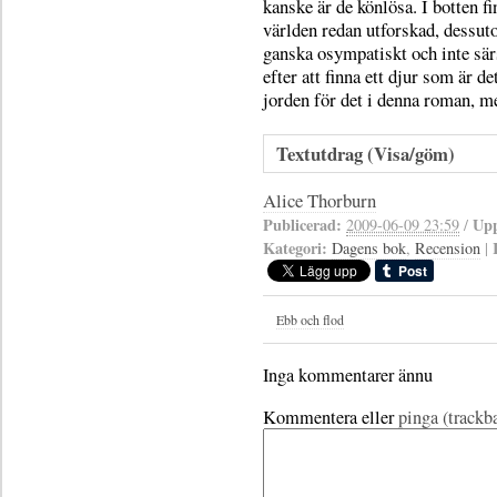
kanske är de könlösa. I botten f
världen redan utforskad, dessut
ganska osympatiskt och inte särs
efter att finna ett djur som är d
jorden för det i denna roman, men
Textutdrag (Visa/göm)
Alice Thorburn
Publicerad:
Upp
2009-06-09 23:59
/
Kategori:
Dagens bok
,
Recension
|
Ebb och flod
Inga kommentarer ännu
Kommentera eller
pinga (trackb