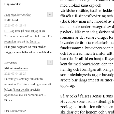
Dagskrönikan
med utökad kunskap och
världsherravälde, istället ledde
4
Proggiga barnböcker
försök till sinnesförvirring och
Kalle Lind
(dock blev man inte mördad av 
2026-05-04 21:44
utan dukade under besegrad av d
[…] Jag läste på nätet att jag är en
psyket). När man idag skriver s
”övervintrad maoist” och fick i en BTJ-
romaner är det senare draget fo
recension veta att jag ägnar ...
levande: de är ofta melankolisk
På ingens begäran: En man med ett
fundersamma, huvudpersonen 
skägg sammanfattar sitt år. • kallelind.se
och förvirrad, men framför allt
han (det är alltid en han) till sy
5
Barnmark
kontakt med omvärlden: den ter 
Mikael Andersson
fientlig och förmågan att bringa
2026-05-04 21:29
som inledningsvis utgör huvud
En väldigt stämningsfull och fin
arbete blir långsamt ett alltmer
recension. Det känns verkligen som att
uppdrag.
boken fångar det där speciella
ögonblicket mellan barndom och ...
Så är också fallet i Jonas Brun
Finisa
Huvudpersonen som stilenligt bar
zoologisk institution när han e
Fler kommentarer
skildrar ett för honom och värld