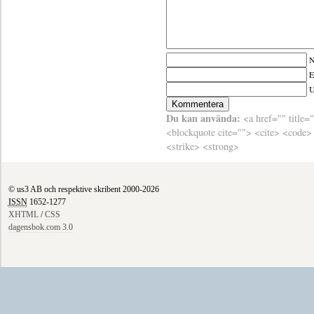
N
E
Du kan använda:
<a href="" title=
<blockquote cite=""> <cite> <code>
<strike> <strong>
© us3 AB och respektive skribent 2000-2026
ISSN
1652-1277
XHTML
/
CSS
dagensbok.com 3.0