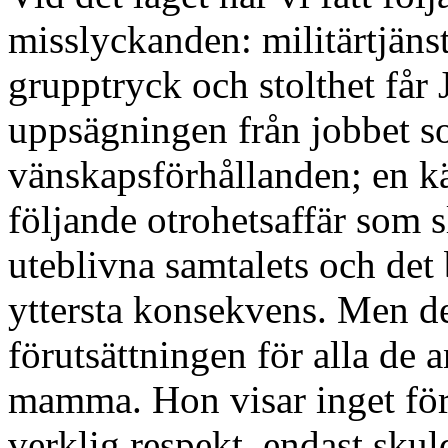
misslyckanden: militärtjäns
grupptryck och stolthet få
uppsägningen från jobbet so
vänskapsförhållanden; en kä
följande otrohetsaffär som s
uteblivna samtalets och det 
yttersta konsekvens. Men de
förutsättningen för alla de a
mamma. Hon visar inget för
verklig respekt, endast sku