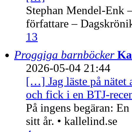
Stephan Mendel-Enk – 
författare – Dagskröni
13
Proggiga barnböcker
Ka
2026-05-04 21:44
[…] Jag läste på nätet 
och fick i en BTJ-recen
På ingens begäran: En
sitt år. • kallelind.se