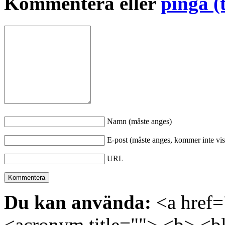
Kommentera eller
pinga (
Namn (måste anges)
E-post (måste anges, kommer inte vis
URL
Du kan använda:
<a href="
<acronym title=""> <b> <bl