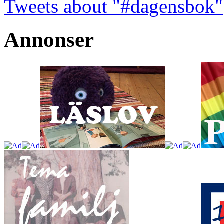
Tweets about "#dagensbok"
Annonser