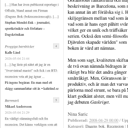
[…] Han har även publicerat reportage i
beskrivning av Barcelona, som 
Offside, bland annat om Firman
kan annat än att förälska sig i. 
(Dagens Bok (bokrecensionssajt)). […]
skiljegränsen mellan vad som är
Stephan Mendel-Enk – journalist,
vad som är hans eget påhitt svår 
sportkrönikör och författare –
vilket ger en unik och träffsäker 
Dagskrönikan
serien. Också den semi-filosofi
Djävulen skapade världen" som 
4
Proggiga barnböcker
boken är värd att nämnas.
Kalle Lind
2026-05-04 21:44
Men som sagt, kvaliteten skifta
[…] Jag läste på nätet att jag är en
de två ovan nämnda bidragen är r
”övervintrad maoist” och fick i en BTJ-
riktigt bra blir det andra gånger
recension veta att jag ägnar ...
småtråkigt. Men, Göransson är 
På ingens begäran: En man med ett
produktiv, och är man det varva
skägg sammanfattar sitt år. • kallelind.se
pärlorna med strunt, se bara på
klart godkänt alster, men vill 
5
Barnmark
jag debuten
Gaskriget
.
Mikael Andersson
2026-05-04 21:29
Nina Saric
En väldigt stämningsfull och fin
Publicerad:
Upp
2008-04-29 00:00
/
recension. Det känns verkligen som att
Kategori:
Dagens bok
,
Recension
|