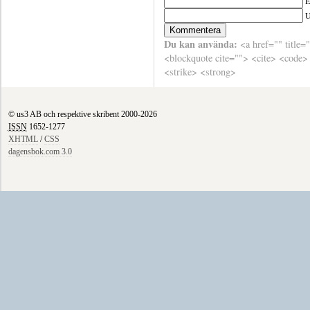
E
Du kan använda:
<a href="" title=
<blockquote cite=""> <cite> <code>
<strike> <strong>
© us3 AB och respektive skribent 2000-2026
ISSN
1652-1277
XHTML
/
CSS
dagensbok.com 3.0