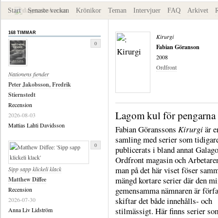
Start
Senaste veckan
Krönikor
Teman
Intervjuer
FAQ
Arkivet
168 TIMMAR
Kirurgi
0
Fabian Göranson
2008
Ordfront
Nationens fiender
Peter Jakobsson, Fredrik
Stiernstedt
Recension
Lagom kul för pengarna
2026-08-03
Mattias Lahti Davidsson
Fabian Göranssons
Kirurgi
är e
samling med serier som tidigar
0
publicerats i bland annat Galago
Ordfront magasin och Arbetare
man på det här viset föser sam
Sipp sapp klickeli klack
mängd kortare serier där den mi
Matthew Diffee
gemensamma nämnaren är förfa
Recension
skiftar det både innehålls- och
2026-07-30
stilmässigt. Här finns serier so
Anna Liv Lidström