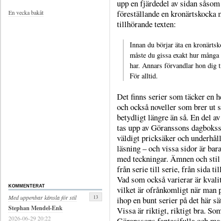
upp en fjärdedel av sidan såsom
föreställande en kronärtskocka
En vecka bakåt
tillhörande texten:
Innan du börjar äta en kronärts
måste du gissa exakt hur många
har. Annars förvandlar hon dig ti
För alltid.
Det finns serier som täcker en h
och också noveller som brer ut s
betydligt längre än så. En del a
tas upp av Göranssons dagbokss
väldigt pricksäker och underhål
läsning – och vissa sidor är bara
med teckningar. Ämnen och stil 
från serie till serie, från sida til
Vad som också varierar är kvali
KOMMENTERAT
vilket är ofrånkomligt när man 
13
Med uppenbar känsla för stil
ihop en bunt serier på det här sät
Stephan Mendel-Enk
Vissa är riktigt, riktigt bra. So
2026-06-29 20:22
Göranssons fantasifulla och ma