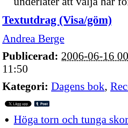
underlåter att välja har fö
Textutdrag (Visa/göm)
Andrea Berge
Publicerad:
2006-06-16 00
11:50
Kategori:
Dagens bok
,
Rec
Höga torn och tunga sko