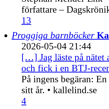
författare – Dagskröni
13
Proggiga barnböcker
Ka
2026-05-04 21:44
[…] Jag läste på nätet 
och fick i en BTJ-recen
På ingens begäran: En
sitt år. • kallelind.se
4