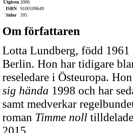
Utgiven
2006
ISBN
9100109649
Sidor
395
Om författaren
Lotta Lundberg, född 1961 
Berlin. Hon har tidigare bla
reseledare i Östeuropa. H
sig hända
1998 och har seda
samt medverkar regelbundet
roman
Timme noll
tilldelad
2015.