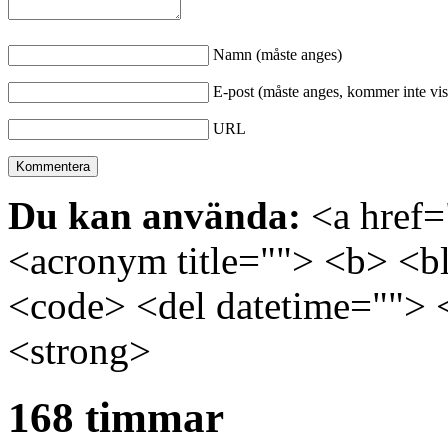
Namn (måste anges)
E-post (måste anges, kommer inte vis
URL
Du kan använda:
<a href="
<acronym title=""> <b> <bl
<code> <del datetime=""> 
<strong>
168 timmar