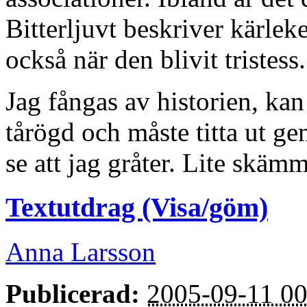
Bitterljuvt beskriver kärle
också när den blivit tristess.
Jag fångas av historien, kan
tårögd och måste titta ut ge
se att jag gråter. Lite skäm
Textutdrag (Visa/göm)
Anna Larsson
Publicerad:
2005-09-11 00