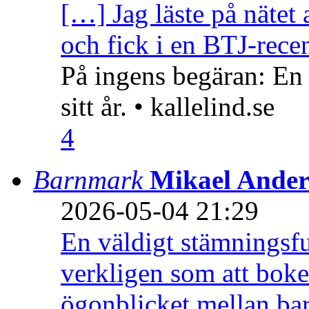
[…] Jag läste på nätet 
och fick i en BTJ-recen
På ingens begäran: En
sitt år. • kallelind.se
4
Barnmark
Mikael Ander
2026-05-04 21:29
En väldigt stämningsfu
verkligen som att boke
ögonblicket mellan ba