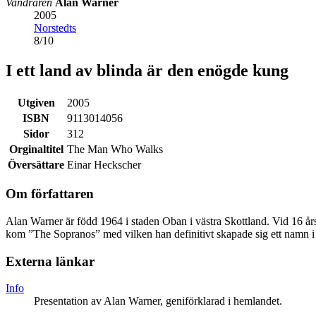
Vandraren
Alan Warner
2005
Norstedts
8
/
10
I ett land av blinda är den enögde kung
Utgiven
2005
ISBN
9113014056
Sidor
312
Orginaltitel
The Man Who Walks
Översättare
Einar Heckscher
Om författaren
Alan Warner är född 1964 i staden Oban i västra Skottland. Vid 16 års
kom ”The Sopranos” med vilken han definitivt skapade sig ett namn i 
Externa länkar
Info
Presentation av Alan Warner, geniförklarad i hemlandet.