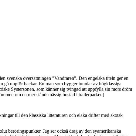
den svenska översättningen "Vandraren". Den engelska titeln ger en
 kan gå uppför backar. En man som bygger tunnlar av högklassiga
triske Systersonen, som känner sig tvingad att uppfylla sin mors dröm
 drömmen om en mer ståndsmässig bostad i trailerparken)
ngar till den klassiska litteraturen och elaka drifter med skotsk
bsolut beröringspunkter. Jag ser också drag av den syamerikanska