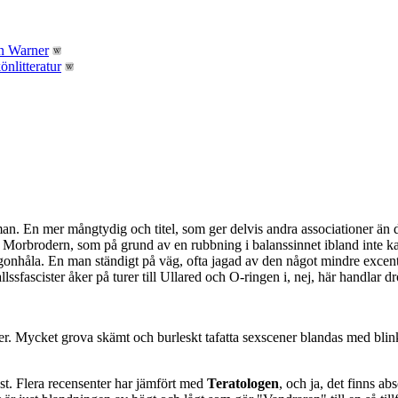
n. En mer mångtydig och titel, som ger delvis andra associationer än 
ke Morbrodern, som på grund av en rubbning i balanssinnet ibland inte
 ögonhåla. En man ständigt på väg, ofta jagad av den något mindre excen
ssfascister åker på turer till Ullared och O-ringen i, nej, här handlar
. Mycket grova skämt och burleskt tafatta sexscener blandas med blinkni
nslöst. Flera recensenter har jämfört med
Teratologen
, och ja, det finns a