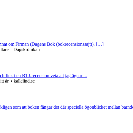
 annat om Firman (Dagens Bok (bokrecensionssajt)). […]
attare – Dagskrönikan
ch fick i en BTJ-recension veta att jag ägnar ...
 år. • kallelind.se
rkligen som att boken fångar det där speciella ögonblicket mellan barnd