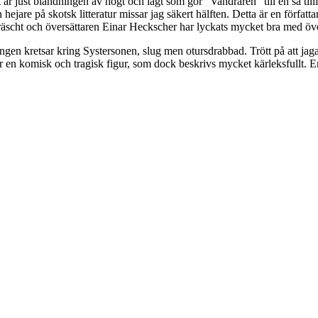
 är just blandningen av högt och lågt som gör "Vandraren" till en så tillf
n hejare på skotsk litteratur missar jag säkert hälften. Detta är en författ
 fräscht och översättaren Einar Heckscher har lyckats mycket bra med öv
 kretsar kring Systersonen, slug men otursdrabbad. Trött på att jaga ef
en komisk och tragisk figur, som dock beskrivs mycket kärleksfullt. En 