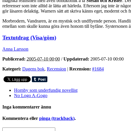
magiska realismen men även bondkomik á la
Stefan och Krister
. Det
referenser som inte alltid är lätta att härleda. Eftersom jag inte är någo
gör läsaren delaktig. Warners sätt att skriva känns eget, modernt och
Morbrodern, Vandraren, är en mystisk och undflyende person. Handlingen
emellan som skulle kunna göra även honom till byfåne. Systersonen är 
Textutdrag (Visa/göm)
Anna Larsson
Publicerad:
2005-07-10 00:00
/
Uppdaterad:
2005-07-10 00:00
Kategori:
Dagens bok
,
Recension
|
Recension:
#1684
Hornby som underfundig novellist
No Logo A-Gogo
Inga kommentarer ännu
Kommentera eller
pinga (trackback)
.