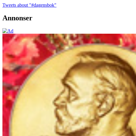
Tweets about "#dagensbok"
Annonser