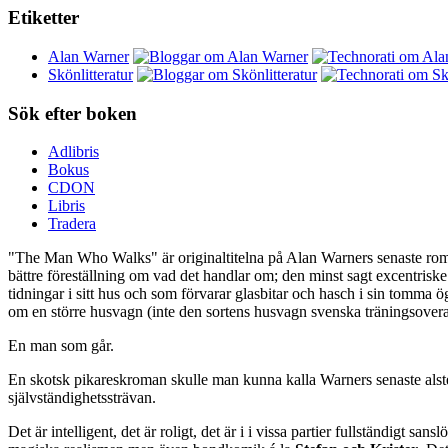
Etiketter
Alan Warner
Skönlitteratur
Sök efter boken
Adlibris
Bokus
CDON
Libris
Tradera
"The Man Who Walks" är originaltitelna på Alan Warners senaste roma
bättre föreställning om vad det handlar om; den minst sagt excentris
tidningar i sitt hus och som förvarar glasbitar och hasch i sin tomma
om en större husvagn (inte den sortens husvagn svenska träningsoverall
En man som går.
En skotsk pikareskroman skulle man kunna kalla Warners senaste alster
självständighetssträvan.
Det är intelligent, det är roligt, det är i i vissa partier fullständigt sa