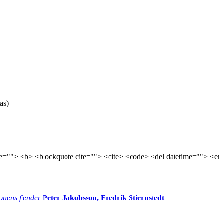
as)
tle=""> <b> <blockquote cite=""> <cite> <code> <del datetime=""> <e
onens fiender
Peter Jakobsson, Fredrik Stiernstedt