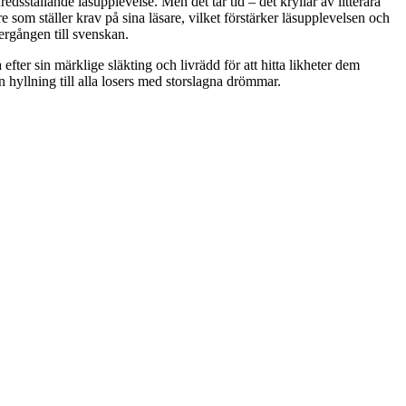
redsställande läsupplevelse. Men det tar tid – det kryllar av litterära
are som ställer krav på sina läsare, vilket förstärker läsupplevelsen och
ergången till svenskan.
ter sin märklige släkting och livrädd för att hitta likheter dem
hyllning till alla losers med storslagna drömmar.