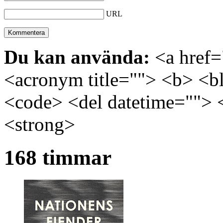
URL
Du kan använda:
<a href="
<acronym title=""> <b> <bl
<code> <del datetime=""> 
<strong>
168 timmar