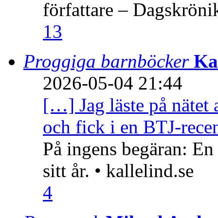
författare – Dagskröni
13
Proggiga barnböcker
Ka
2026-05-04 21:44
[…] Jag läste på nätet 
och fick i en BTJ-recen
På ingens begäran: En
sitt år. • kallelind.se
4