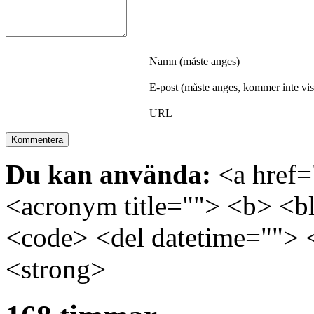
Namn (måste anges)
E-post (måste anges, kommer inte vis
URL
Du kan använda:
<a href="
<acronym title=""> <b> <bl
<code> <del datetime=""> 
<strong>