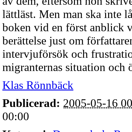
av dem, eftersom hon skriv
lättläst. Men man ska inte l
boken vid en först anblick v
berättelse just om författar
intervjuförsök och frustrati
migranternas situation och 
Klas Rönnbäck
Publicerad:
2005-05-16 00
00:00