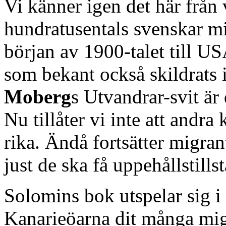
Vi känner igen det här från 
hundratusentals svenskar mi
början av 1900-talet till US
som bekant också skildrats i
Moberg
s Utvandrar-svit ä
Nu tillåter vi inte att andra
rika. Ändå fortsätter migra
just de ska få uppehållstills
Solomins bok utspelar sig i
Kanarieöarna dit många migr