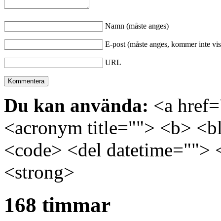
Namn (måste anges)
E-post (måste anges, kommer inte vis
URL
Du kan använda:
<a href="
<acronym title=""> <b> <bl
<code> <del datetime=""> 
<strong>
168 timmar