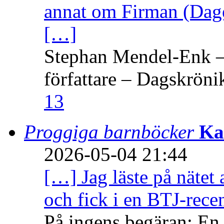
annat om Firman (Dage
[…]
Stephan Mendel-Enk – 
författare – Dagskröni
13
Proggiga barnböcker
Ka
2026-05-04 21:44
[…] Jag läste på nätet 
och fick i en BTJ-recen
På ingens begäran: En