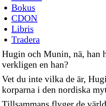
Bokus
CDON
Libris
Tradera
Hugin och Munin, nä, han 
verkligen en han?
Vet du inte vilka de är, Hu
korparna i den nordiska my
Tillsammans flyger de värl