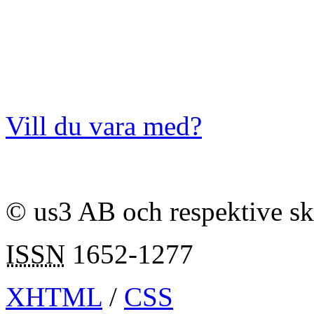
Vill du vara med?
© us3 AB och respektive s
ISSN
1652-1277
XHTML
/
CSS