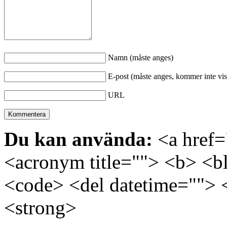
Namn (måste anges)
E-post (måste anges, kommer inte vis
URL
Du kan använda:
<a href="
<acronym title=""> <b> <bl
<code> <del datetime=""> 
<strong>