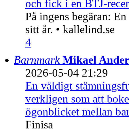
och fick i en BTJ-recen
På ingens begäran: En
sitt år. • kallelind.se
4
Barnmark
Mikael Ander
2026-05-04 21:29
En väldigt stämningsfu
verkligen som att boke
ögonblicket mellan ba
Finisa