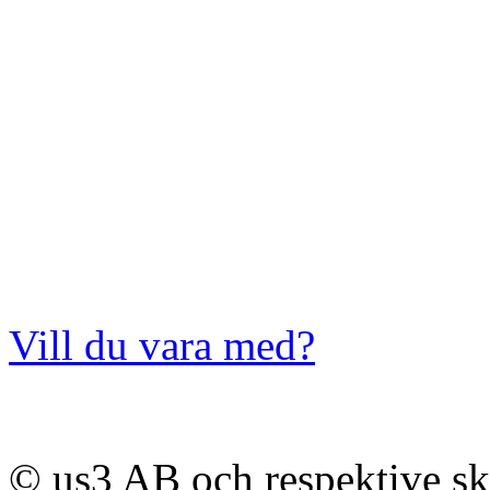
Vill du vara med?
© us3 AB och respektive s