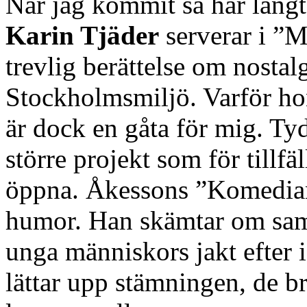
När jag kommit så här långt 
Karin Tjäder
serverar i ”Ma
trevlig berättelse om nosta
Stockholmsmiljö. Varför hon 
är dock en gåta för mig. Tyd
större projekt som för tillfä
öppna. Åkessons ”Komedian
humor. Han skämtar om samt
unga människors jakt efter i
lättar upp stämningen, de b