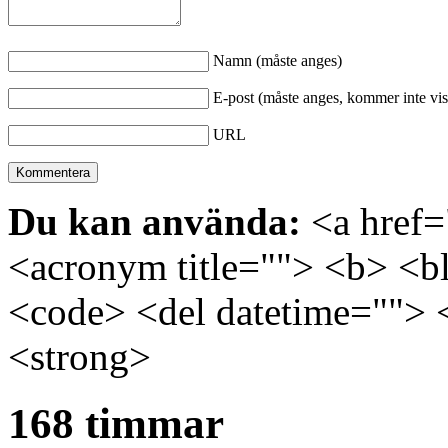
Namn (måste anges)
E-post (måste anges, kommer inte vis
URL
Du kan använda:
<a href="
<acronym title=""> <b> <bl
<code> <del datetime=""> 
<strong>
168 timmar