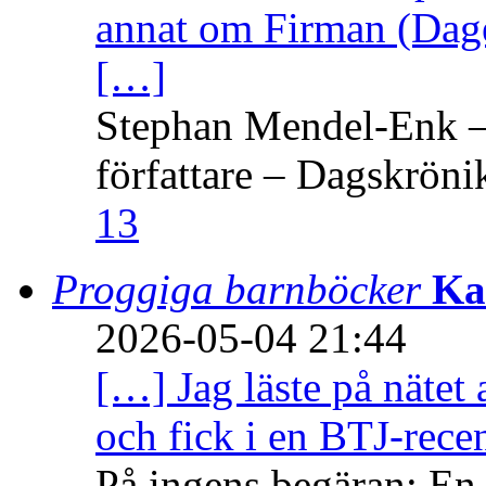
annat om Firman (Dage
[…]
Stephan Mendel-Enk – 
författare – Dagskröni
13
Proggiga barnböcker
Ka
2026-05-04 21:44
[…] Jag läste på nätet 
och fick i en BTJ-recen
På ingens begäran: En