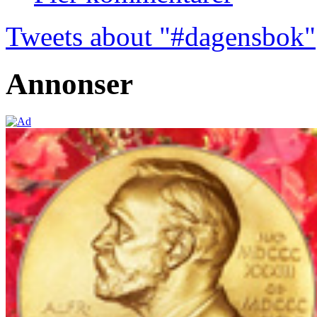
Tweets about "#dagensbok"
Annonser