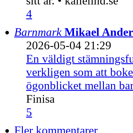
sitt år. • kallelind.se
4
Barnmark
Mikael Ander
2026-05-04 21:29
En väldigt stämningsfu
verkligen som att boke
ögonblicket mellan ba
Finisa
5
Fler kommentarer