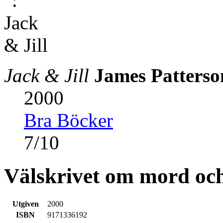
Jack & Jill
James Patterso
2000
Bra Böcker
7
/
10
Välskrivet om mord och
Utgiven
2000
ISBN
9171336192