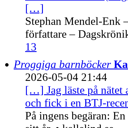
[…]
Stephan Mendel-Enk – 
författare – Dagskröni
13
Proggiga barnböcker
Ka
2026-05-04 21:44
[…] Jag läste på nätet 
och fick i en BTJ-recen
På ingens begäran: En