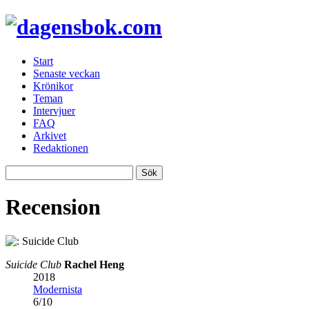
Start
Senaste veckan
Krönikor
Teman
Intervjuer
FAQ
Arkivet
Redaktionen
Recension
Suicide Club
Rachel Heng
2018
Modernista
6
/
10