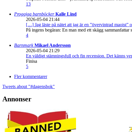
13
Proggiga barnböcker
Kalle Lind
2026-05-04 21:44
[…] Jag läste på nätet att jag är en ”övervintrad maoist” o
På ingens begäran: En man med ett skägg sammanfattar sitt
4
Barnmark
Mikael Andersson
2026-05-04 21:29
En väldigt stämningsfull och fin recension. Det känns ve
Finisa
5
Fler kommentarer
Tweets about "#dagensbok"
Annonser