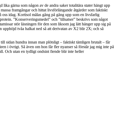
gd lika gärna som någon av de andra saker totalitära stater hängt upp
n massa framgångar och hittat livsförlängande åtgärder som faktiskt
ss idag. Kortisol målas gång på gång upp som en livsfarlig
tprotein. ”Konserveringsmedel” och ”tillsatser” beskrivs som något
missar stör läsningen för den som liksom jag lätt hänger upp sig på
en upphöjd tvåa halkat ned så att derivatan av X2 blir 2X; och så
till sidan hundra innan man plötsligt – faktiskt tämligen brutalt – får
ren i övrigt. Så även om hon får fler nyanser så förstår jag mig inte på
l. Och utan en tydligt ondsint fiende blir inte heller