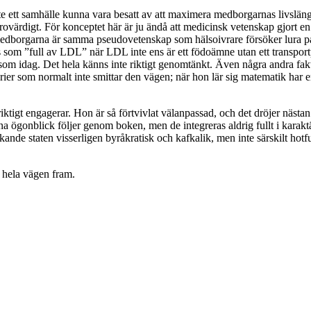
inte ett samhälle kunna vara besatt av att maximera medborgarnas livslän
rovärdigt. För konceptet här är ju ändå att medicinsk vetenskap gjort e
borgarna är samma pseudovetenskap som hälsoivrare försöker lura på o
s som ”full av LDL” när LDL inte ens är ett födoämne utan ett transpor
om idag. Det hela känns inte riktigt genomtänkt. Även några andra fakta
erier som normalt inte smittar den vägen; när hon lär sig matematik har 
ktigt engagerar. Hon är så förtvivlat välanpassad, och det dröjer nästan 
a ögonblick följer genom boken, men de integreras aldrig fullt i karaktä
nde staten visserligen byråkratisk och kafkalik, men inte särskilt hotful
r hela vägen fram.