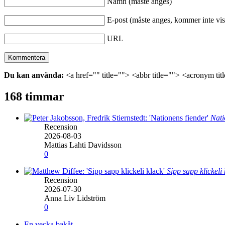
Namn (måste anges)
E-post (måste anges, kommer inte vis
URL
Du kan använda:
<a href="" title=""> <abbr title=""> <acronym ti
168 timmar
Nati
Recension
2026-08-03
Mattias Lahti Davidsson
0
Sipp sapp klickeli
Recension
2026-07-30
Anna Liv Lidström
0
En vecka bakåt