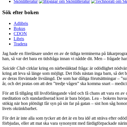
Skönlitteratur
Sök efter boken
Adlibris
Bokus
CDON
Libris
Tradera
Jag hade en föreläsare under en av de tidiga terminerna på läkarprog
han, så var det bara en tidsfråga innan vi nådde dit. Men – frågade han
Suicide Club
cirklar kring en närbesläktad fråga: är odödlighet nödvändi
kring att leva så länge som möjligt. Det föds nästan inga barn, så det 
av deras förväntade livslängd. De som har dåliga förutsättningar – ”sub
år, och det pratas om att den ”tredje vågen” ska komma snart – medici
För att få tillgång till livsförlängande vård och få chans att vara en 
meditation och standardiserad kost är bara början. Lea – bokens huvu
stökig när hon plötsligt får syn på sin far på gatan – sist hon såg ho
livets okränkbarhet.
För det är inte alla som tycker att det är en bra idé att sträva efter o
förbjudas, eller att mat ska vara synonymt med färdigförpackade näring