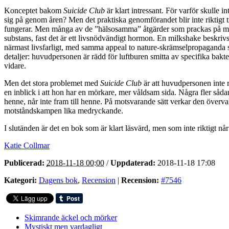
Konceptet bakom
Suicide Club
är klart intressant. För varför skulle 
sig på genom åren? Men det praktiska genomförandet blir inte riktigt t
fungerar. Men många av de ”hälsosamma” åtgärder som prackas på med
substans, fast det är ett livsnödvändigt hormon. En milkshake beskriv
närmast livsfarligt, med samma appeal to nature-skrämselpropaganda s
detaljer: huvudpersonen är rädd för luftburen smitta av specifika bakt
vidare.
Men det stora problemet med
Suicide Club
är att huvudpersonen inte ri
en inblick i att hon har en mörkare, mer våldsam sida. Några fler sådan
henne, når inte fram till henne. På motsvarande sätt verkar den övervaka
motståndskampen lika medryckande.
I slutänden är det en bok som är klart läsvärd, men som inte riktigt nå
Katie Collmar
Publicerad:
2018-11-18 00:00
/
Uppdaterad:
2018-11-18 17:08
Kategori:
Dagens bok
,
Recension
|
Recension:
#7546
Skimrande äckel och mörker
Mystiskt men vardagligt