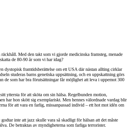
om räckhåll. Med den takt som vi gjorde medicinska framsteg, menade
pskatta de 80-90 år som vi har idag?
 en dystopisk framtidsberättelse om ett USA där nästan allting cirklar
födseln studeras barns genetiska uppsättning, och en uppskattning görs
an de som har bra förutsättningar får möjlighet att leva i uppemot 300
sitt yttersta för att sköta om sin hälsa. Regelbunden motion,
men har hon skött sig exemplariskt. Men hennes välordnade vardag blir
rna för att vara en farlig, missanpassad individ – ett hot mot idén om
 godtar inte att jazz skulle vara så skadligt för hälsan att det måste
älva. De betraktas av myndigheterna som farliga terrorister.