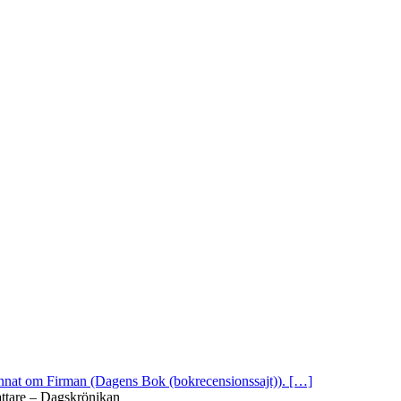
 annat om Firman (Dagens Bok (bokrecensionssajt)). […]
attare – Dagskrönikan