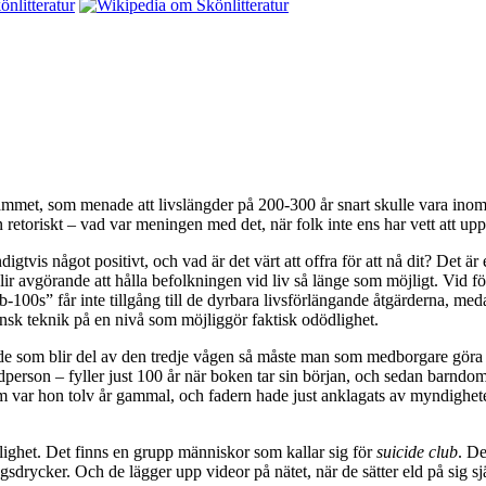
rammet, som menade att livslängder på 200-300 år snart skulle vara in
 retoriskt – vad var meningen med det, när folk inte ens har vett att up
gtvis något positivt, och vad är det värt att offra för att nå dit? Det är
blir avgörande att hålla befolkningen vid liv så länge som möjligt. Vid 
-100s” får inte tillgång till de dyrbara livsförlängande åtgärderna, med
nsk teknik på en nivå som möjliggör faktisk odödlighet.
av de som blir del av den tredje vågen så måste man som medborgare göra 
dperson – fyller just 100 år när boken tar sin början, och sedan barndo
nom var hon tolv år gammal, och fadern hade just anklagats av myndighete
dödlighet. Det finns en grupp människor som kallar sig för
suicide club
. De
sdrycker. Och de lägger upp videor på nätet, när de sätter eld på sig sj