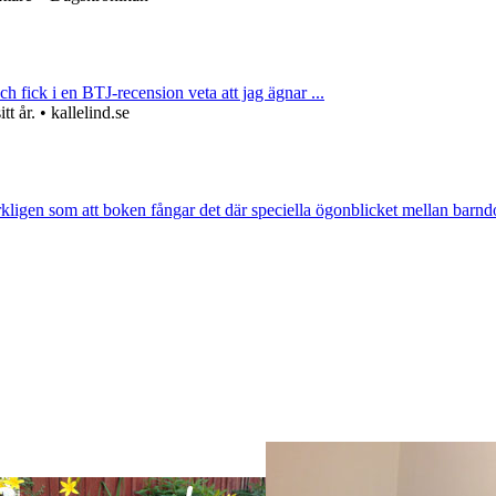
ch fick i en BTJ-recension veta att jag ägnar ...
 år. • kallelind.se
rkligen som att boken fångar det där speciella ögonblicket mellan barnd