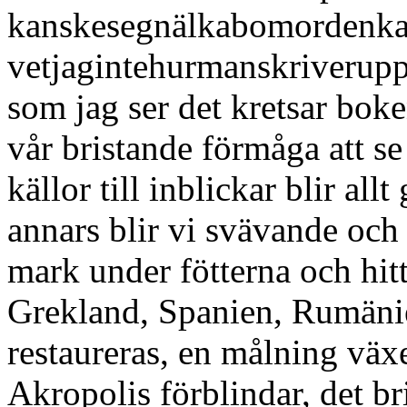
kanskesegnälkabomordenkas
vetjagintehurmanskriveruppo
som jag ser det kretsar bok
vår bristande förmåga att se
källor till inblickar blir all
annars blir vi svävande och v
mark under fötterna och hitta
Grekland, Spanien, Rumänie
restaureras, en målning väx
Akropolis förblindar, det br