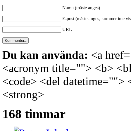
Namn (måste anges)
E-post (måste anges, kommer inte vis
URL
Du kan använda:
<a href="
<acronym title=""> <b> <bl
<code> <del datetime=""> 
<strong>
168 timmar