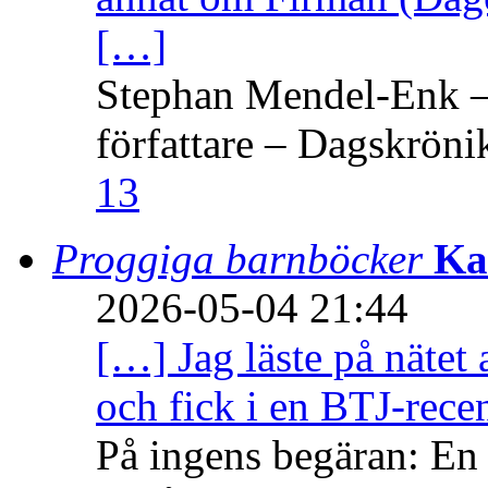
[…]
Stephan Mendel-Enk – 
författare – Dagskröni
13
Proggiga barnböcker
Ka
2026-05-04 21:44
[…] Jag läste på nätet 
och fick i en BTJ-recen
På ingens begäran: En