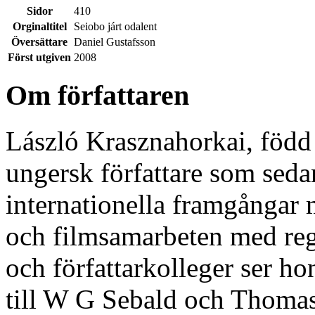
Sidor
410
Orginaltitel
Seiobo járt odalent
Översättare
Daniel Gustafsson
Först utgiven
2008
Om författaren
László Krasznahorkai, född
ungersk författare som sedan
internationella framgångar
och filmsamarbeten med regi
och författarkolleger ser h
till W G Sebald och Thoma