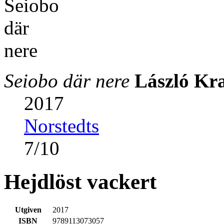
Seiobo där nere
László Kr
2017
Norstedts
7
/
10
Hejdlöst vackert
Utgiven
2017
ISBN
9789113073057