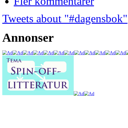
Fler kommentarer
Tweets about "#dagensbok"
Annonser