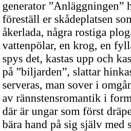
generator ”Anläggningen” ha
föreställ er skådeplatsen s
åkerlada, några rostiga ploga
vattenpölar, en krog, en fyl
spys det, kastas upp och kas
på ”biljarden”, slattar hinkas
serveras, man sover i omgån
av rännstensromantik i form
där är ungar som först dräper
bära hand på sig själv med 