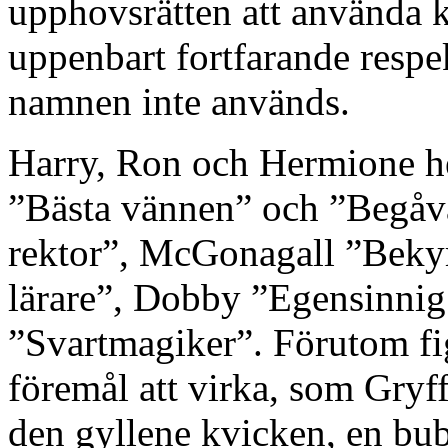
upphovsrätten att använda ka
uppenbart fortfarande respe
namnen inte används.
Harry, Ron och Hermione he
”Bästa vännen” och ”Begåv
rektor”, McGonagall ”Bekym
lärare”, Dobby ”Egensinnig
”Svartmagiker”. Förutom fig
föremål att virka, som Gryff
den gyllene kvicken, en bubb