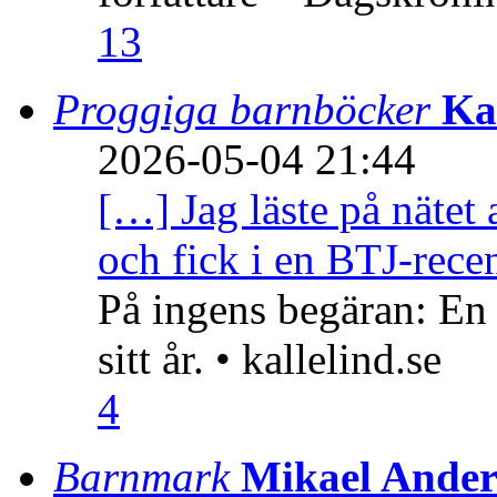
13
Proggiga barnböcker
Ka
2026-05-04 21:44
[…] Jag läste på nätet 
och fick i en BTJ-recen
På ingens begäran: En
sitt år. • kallelind.se
4
Barnmark
Mikael Ander