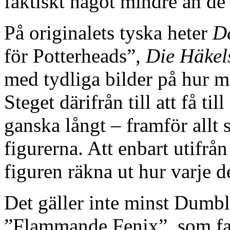
faktiskt något mindre än de
På originalets tyska heter
D
för Potterheads”,
Die Häkel
med tydliga bilder på hur m
Steget därifrån till att få ti
ganska långt – framför allt 
figurerna. Att enbart utifrå
figuren räkna ut hur varje del
Det gäller inte minst Dumbl
”Flammande Fenix”, som fak