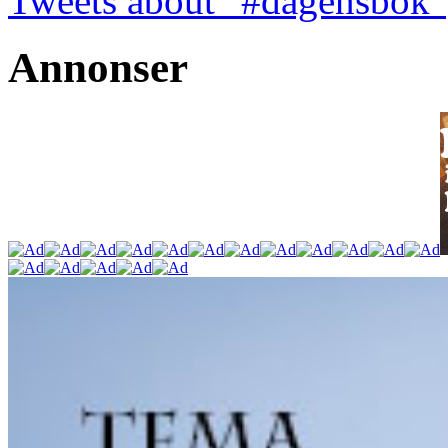
Tweets about "#dagensbok"
Annonser