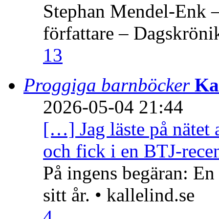
Stephan Mendel-Enk – 
författare – Dagskröni
13
Proggiga barnböcker
Ka
2026-05-04 21:44
[…] Jag läste på nätet 
och fick i en BTJ-recen
På ingens begäran: En
sitt år. • kallelind.se
4