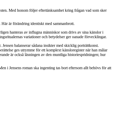
jänsten. Med honom följer eftertänksamhet kring frågan vad som sker
ion. Här är förändring identiskt med sammanbrott.
rligen hanteras av influgna människor som drivs av sina känslor i
sningsritualernas variationer och betydelser ger oanade förvecklingar.
. Jensen balanserar sådana insikter med skicklig porträttkonst.
erättelse ges utrymme för ett komplext känsloregister när han målar
erande är också läsningen av den muntliga historiespridningen; hur
en i Jensens roman ska ingenting tas bort eftersom allt behövs för att