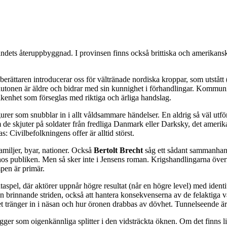
i landets återuppbyggnad. I provinsen finns också brittiska och amerikan
berättaren introducerar oss för vältränade nordiska kroppar, som utstått
 plutonen är äldre och bidrar med sin kunnighet i förhandlingar. Kommun
kenhet som förseglas med riktiga och ärliga handslag.
urer som snubblar in i allt våldsammare händelser. En aldrig så väl utför
om de skjuter på soldater från fredliga Danmark eller Darksky, det amer
 Civilbefolkningens offer är alltid störst.
familjer, byar, nationer. Också
Bertolt Brecht
såg ett sådant sammanhang
 hos publiken. Men så sker inte i Jensens roman. Krigshandlingarna över
pen är primär.
ataspel, där aktörer uppnår högre resultat (når en högre level) med ident
en brinnande striden, också att hantera konsekvenserna av de felaktiga 
tränger in i näsan och hur öronen drabbas av dövhet. Tunnelseende är 
igger som oigenkännliga splitter i den vidsträckta öknen. Om det finns l