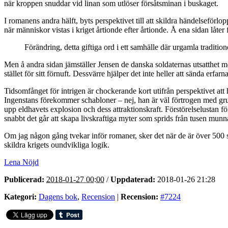
när kroppen snuddar vid linan som utlöser försåtsminan i buskaget.
I romanens andra hälft, byts perspektivet till att skildra händelsefö
när människor vistas i kriget årtionde efter årtionde. Å ena sidan låter
Förändring, detta giftiga ord i ett samhälle där urgamla tradition
Men å andra sidan jämställer Jensen de danska soldaternas utsatthet me
stället för sitt förnuft. Dessvärre hjälper det inte heller att sända er
Tidsomfånget för intrigen är chockerande kort utifrån perspektivet att
Ingenstans förekommer schabloner – nej, han är väl förtrogen med gru
upp eldhavets explosion och dess attraktionskraft. Förstörelselustan 
snabbt det går att skapa livskraftiga myter som sprids från tusen munnar 
Om jag någon gång tvekar inför romaner, sker det när de är över 500 si
skildra krigets oundvikliga logik.
Lena Nöjd
Publicerad:
2018-01-27 00:00
/
Uppdaterad:
2018-01-26 21:28
Kategori:
Dagens bok
,
Recension
|
Recension:
#7224