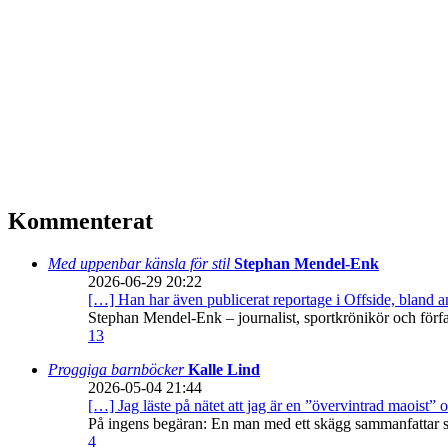
Kommenterat
Med uppenbar känsla för stil
Stephan Mendel-Enk
2026-06-29 20:22
[…] Han har även publicerat reportage i Offside, bland
Stephan Mendel-Enk – journalist, sportkrönikör och förf
13
Proggiga barnböcker
Kalle Lind
2026-05-04 21:44
[…] Jag läste på nätet att jag är en ”övervintrad maoist” o
På ingens begäran: En man med ett skägg sammanfattar sitt
4