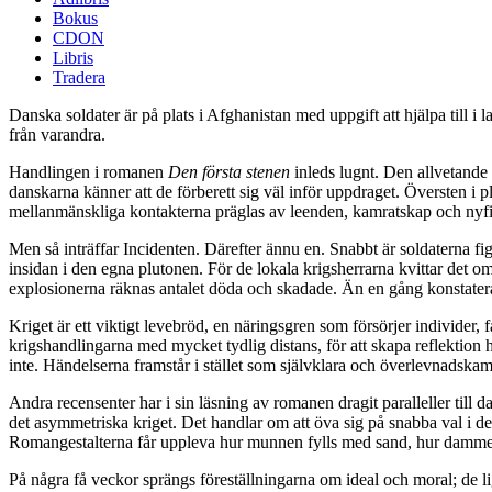
Bokus
CDON
Libris
Tradera
Danska soldater är på plats i Afghanistan med uppgift att hjälpa till 
från varandra.
Handlingen i romanen
Den första stenen
inleds lugnt. Den allvetande 
danskarna känner att de förberett sig väl inför uppdraget. Översten i
mellanmänskliga kontakterna präglas av leenden, kamratskap och nyfi
Men så inträffar Incidenten. Därefter ännu en. Snabbt är soldaterna fig
insidan i den egna plutonen. För de lokala krigsherrarna kvittar det 
explosionerna räknas antalet döda och skadade. Än en gång konstateras:
Kriget är ett viktigt levebröd, en näringsgren som försörjer individer, 
krigshandlingarna med mycket tydlig distans, för att skapa reflektion
inte. Händelserna framstår i stället som självklara och överlevnadskam
Andra recensenter har i sin läsning av romanen dragit paralleller till d
det asymmetriska kriget. Det handlar om att öva sig på snabba val i d
Romangestalterna får uppleva hur munnen fylls med sand, hur dammet 
På några få veckor sprängs föreställningarna om ideal och moral; de l