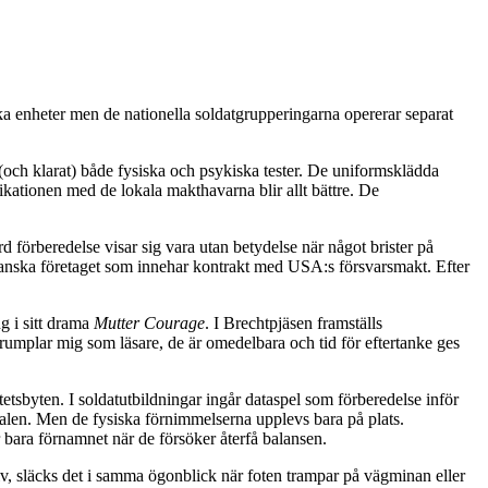
ska enheter men de nationella soldatgrupperingarna opererar separat
 (och klarat) både fysiska och psykiska tester. De uniformsklädda
ikationen med de lokala makthavarna blir allt bättre. De
d förberedelse visar sig vara utan betydelse när något brister på
ikanska företaget som innehar kontrakt med USA:s försvarsmakt. Efter
 i sitt drama
Mutter Courage
. I Brechtpjäsen framställs
rumplar mig som läsare, de är omedelbara och tid för eftertanke ges
itetsbyten. I soldatutbildningar ingår dataspel som förberedelse inför
valen. Men de fysiska förnimmelserna upplevs bara på plats.
bara förnamnet när de försöker återfå balansen.
iv, släcks det i samma ögonblick när foten trampar på vägminan eller