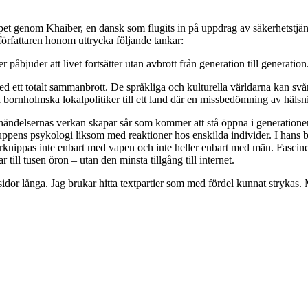
rloppet genom Khaiber, en dansk som flugits in på uppdrag av säkerhetst
 författaren honom uttrycka följande tankar:
er påbjuder att livet fortsätter utan avbrott från generation till generat
d ett totalt sammanbrott. De språkliga och kulturella världarna kan svå
farna bornholmska lokalpolitiker till ett land där en missbedömning av häl
 händelsernas verkan skapar sår som kommer att stå öppna i generationer
ppens psykologi liksom med reaktioner hos enskilda individer. I hans b
förknippas inte enbart med vapen och inte heller enbart med män. Fascin
till tusen öron – utan den minsta tillgång till internet.
dor långa. Jag brukar hitta textpartier som med fördel kunnat strykas. M