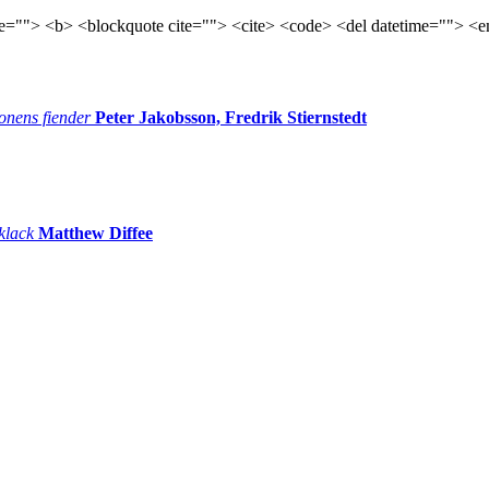
tle=""> <b> <blockquote cite=""> <cite> <code> <del datetime=""> <e
onens fiender
Peter Jakobsson, Fredrik Stiernstedt
 klack
Matthew Diffee