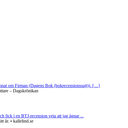
 annat om Firman (Dagens Bok (bokrecensionssajt)). […]
attare – Dagskrönikan
ch fick i en BTJ-recension veta att jag ägnar ...
 år. • kallelind.se